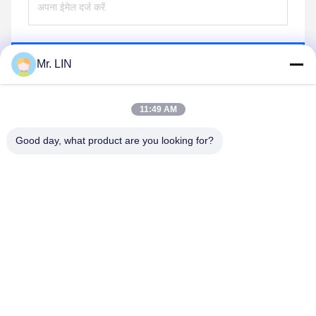
भेजना
Mr. LIN
11:49 AM
Good day, what product are you looking for?
Guangdong Jinhonghai New Material
Technology Co., Ltd
hydhongyundasale2@gmail.com
86--13192099222
नंबर 34, शियाई रोड, जिउक्सियांग ज़िनवु, किंग्शी टाउन, डोंगगुआन,
ग्वांगडोंग, चीन