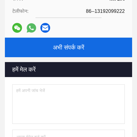
टेलीफोन:
86--13192099222
अभी संपर्क करें
हमें मेल करें