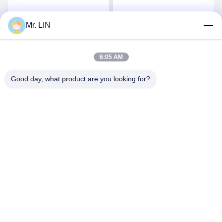
वाला टेप हॉट टीपीयू फिल्म 48
योग्य चिपकने वाला टेप
सेमी
Mr. LIN
सर्वोत्तम मूल्य प्राप्त करें
सर्वोत्तम मूल्य प्राप्त करें
6:05 AM
Good day, what product are you looking for?
Guangdong Jinhonghai New Material
Technology Co., Ltd
hydhongyundasale2@gmail.com
86--13192099222
नंबर 34, शियाई रोड, जिउक्सियांग ज़िनवु, किंग्शी टाउन, डोंगगुआन,
ग्वांगडोंग, चीन