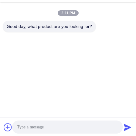
2:11 PM
Good day, what product are you looking for?
Guangdong Jinhonghai New Material
Technology Co., Ltd
hydhongyundasale2@gmail.com
86--13192099222
नंबर 34, शियाई रोड, जिउक्सियांग ज़िनवु, किंग्शी टाउन, डोंगगुआन,
ग्वांगडोंग, चीन
चीन अच्छी गुणवत्ता हॉट मेल्ट फिल्म देने वाला। कॉपीराइट © 2021-2026
hotmelt-films.com . सर्वाधिकार सुरक्षित।