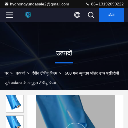
hydhongyundasale2@gmail.com
86--13192099222
बोली
उत्पादों
घर
>
उत्पादों
>
रंगीन टीपीयू फिल्म
>
500 गज न्यूनतम ऑर्डर उच्च प्रतिरोधी
जूते पर्यावरण के अनुकूल टीपीयू फिल्म