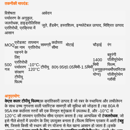
तकनीकी मापदंड:
विशेषता
आवेदन
पर्यावरण के अनुकूल,
जलरोधक, हाइड्रोलिसिस
जूते, हैंडबैग, हस्तशिल्प, इन्फ्लेटेबल उत्पाद, मिश्रित उत्पाद
प्रतिरोधी, प्रक्रिया में
आसान
प्रोडक्ट
तापमान
कठोरता
सामग्री
मोटाई
चौड़ाई
रंग
MOQ
का नाम
प्रतिरोध
सीमा
पहनने के
बहुरंगी
लिए
पॉलीयूरेथेन
1400
प्रतिरोधी
मिमी
फिल्म,
500
-10°C-
पर्यावरण
टीपीयू
80ए-95ए
0.05मिमी-1.5मिमी
गज
120°C
(अनुकूलन
थर्मोप्लास्टिक
संरक्षण
योग्य)
पॉलीयूरेथेन
टीपीयू
ग्लॉसी
फिल्म
अनुप्रयोग:
केएस कलर टीपीयू फिल्म
एक क्रांतिकारी उत्पाद है जो रबर के स्थायित्व और लचीलेपन
के साथ उच्च गुणवत्ता वाली प्लास्टिक सामग्री की सुविधा को जोड़ता है।यह 80A से
95A तक कठोरता स्तरों की एक विस्तृत श्रृंखला में उपलब्ध है, और -10°C से
120°C की तापमान प्रतिरोध सीमा प्रदान करता है।यह अत्यधिक भी है
जलरोधक
, जो
इसे गीले क्षेत्रों में उपयोग के लिए उपयुक्त बनाता है।फिल्म विभिन्न प्रकार में आती है
बहु
रंग
, जिससे किसी भी स्थान की रंग योजना से मेल खाना आसान हो जाता है।इसके