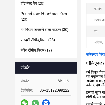
हॉट मेल्ट वेब
(20)
प्रयोग:
Pes गर्म पिघल चिपकने वाली फिल्म
(20)
उत्पाद क
गर्म पिघल चिपकने वाला पाउडर
(30)
रंग:
पारदर्शी टीपीयू फिल्म
(23)
आवेदन:
रंगीन टीपीयू फिल्म
(17)
पॉलिएस्टर फैब्र
पॉलिएस्टर
संपर्क
गर्म पिघल चिप
यह फ्यूसिबल फि
अधिकांश कपड़ो
संपर्क:
Mr. LIN
कॉलर, हेम और स
टेलीफोन:
86--13192099222
इसकी सुपर बॉ
होती है, अब कई
टुकड़े टुकड़े