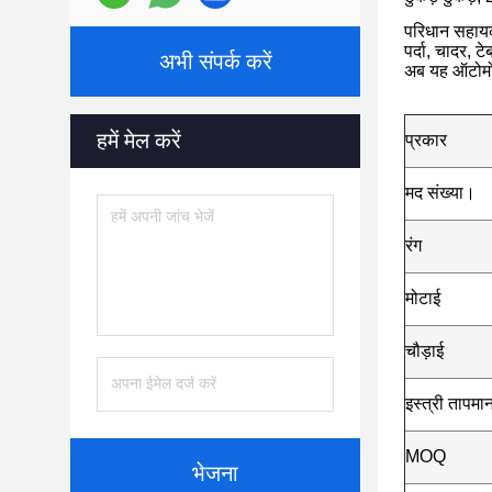
परिधान सहायक
पर्दा, चादर, 
अभी संपर्क करें
अब यह ऑटोमोटि
हमें मेल करें
प्रकार
मद संख्या।
रंग
मोटाई
चौड़ाई
इस्त्री तापमा
MOQ
भेजना