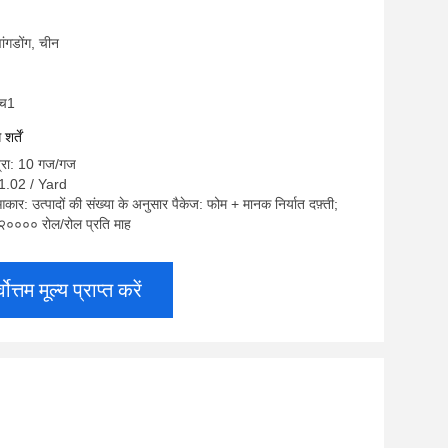
्वांगडोंग, चीन
एच1
र्तें
त्रा: 10 गज/गज
$1.02 / Yard
कार: उत्पादों की संख्या के अनुसार पैकेज: फोम + मानक निर्यात दफ़्ती;
ा: २०००० रोल/रोल प्रति माह
्वोत्तम मूल्य प्राप्त करें