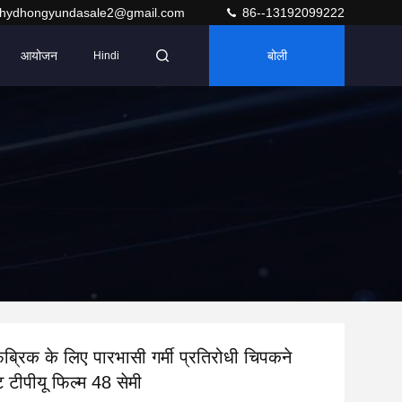
hydhongyundasale2@gmail.com
86--13192099222
आयोजन
बोली
Hindi
ैब्रिक के लिए पारभासी गर्मी प्रतिरोधी चिपकने
ट टीपीयू फिल्म 48 सेमी