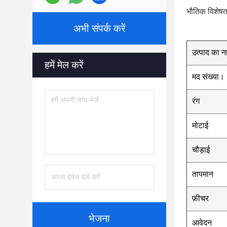
भौतिक विशेषता
अभी संपर्क करें
उत्पाद का न
हमें मेल करें
मद संख्या।
रंग
मोटाई
चौड़ाई
तापमान
फ़ीचर
भेजना
आवेदन