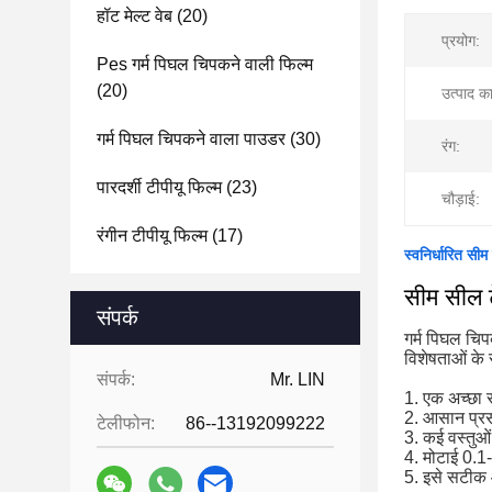
हॉट मेल्ट वेब
(20)
प्रयोग:
Pes गर्म पिघल चिपकने वाली फिल्म
(20)
उत्पाद क
गर्म पिघल चिपकने वाला पाउडर
(30)
रंग:
पारदर्शी टीपीयू फिल्म
(23)
चौड़ाई:
रंगीन टीपीयू फिल्म
(17)
स्वनिर्धारित सी
सीम सील ट
संपर्क
गर्म पिघल चिप
विशेषताओं के
संपर्क:
Mr. LIN
1. एक अच्छा 
2. आसान प्रस
टेलीफोन:
86--13192099222
3. कई वस्तुओ
4. मोटाई 0.1-
5. इसे सटीक आ