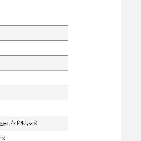
कूल, गैर विषैले, आदि
आदि