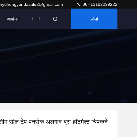
hydhongyundasale2@gmail.com
86--13192099222
आयोजन
बोली
Hindi
त सीम सील टेप पनरोक अलगाव ब्रा हॉटमेल्ट चिपकने