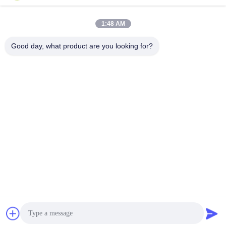
1:48 AM
Good day, what product are you looking for?
Guangdong Jinhonghai New Material
Technology Co., Ltd
hydhongyundasale2@gmail.com
86--13192099222
नंबर 34, शियाई रोड, जिउक्सियांग ज़िनवु, किंग्शी टाउन, डोंगगुआन,
ग्वांगडोंग, चीन
चीन अच्छी गुणवत्ता हॉट मेल्ट फिल्म देने वाला। कॉपीराइट © 2021-2026
hotmelt-films.com . सर्वाधिकार सुरक्षित।