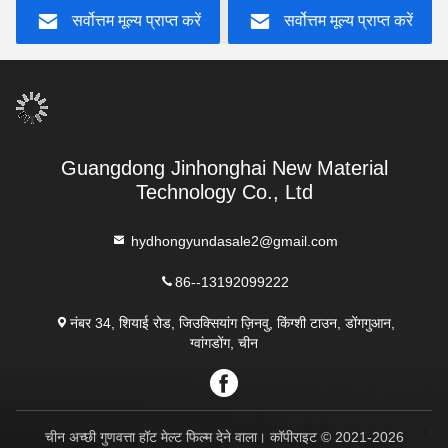
सर्वोत्तम मूल्य प्राप्त करें
सर्वोत्तम मूल्य प्राप्त करें
Guangdong Jinhonghai New Material
Technology Co., Ltd
hydhongyundasale2@gmail.com
86--13192099222
नंबर 34, शियाई रोड, जिउक्सियांग ज़िनवु, किंग्शी टाउन, डोंगगुआन,
ग्वांगडोंग, चीन
चीन अच्छी गुणवत्ता हॉट मेल्ट फिल्म देने वाला। कॉपीराइट © 2021-2026