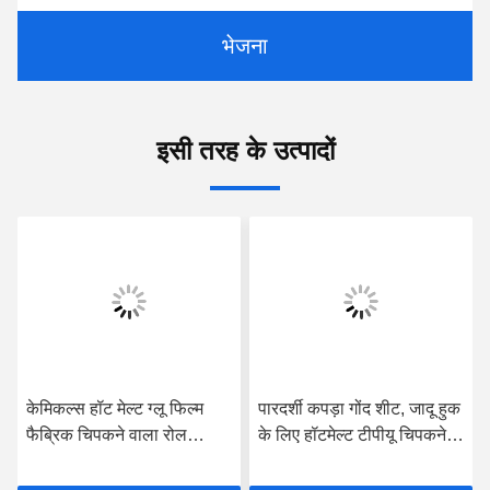
भेजना
इसी तरह के उत्पादों
केमिकल्स हॉट मेल्ट ग्लू फिल्म
पारदर्शी कपड़ा गोंद शीट, जादू हुक
फैब्रिक चिपकने वाला रोल
के लिए हॉटमेल्ट टीपीयू चिपकने
140cm OEM ODM बॉन्डिंग
वाली फिल्म
Ipad केस के लिए: