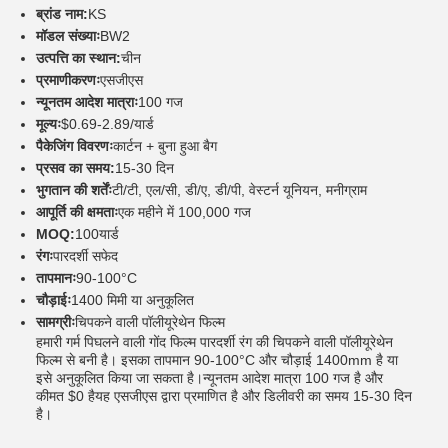
ब्रांड नाम:
KS
मॉडल संख्याः
BW2
उत्पत्ति का स्थान:
चीन
प्रमाणीकरणः
एसजीएस
न्यूनतम आदेश मात्राः
100 गज
मूल्यः
$0.69-2.89/यार्ड
पैकेजिंग विवरणः
कार्टन + बुना हुआ बैग
प्रसव का समय:
15-30 दिन
भुगतान की शर्तेंः
टी/टी, एल/सी, डी/ए, डी/पी, वेस्टर्न यूनियन, मनीग्राम
आपूर्ति की क्षमताः
एक महीने में 100,000 गज
MOQ:
100यार्ड
रंगः
पारदर्शी सफेद
तापमानः
90-100°C
चौड़ाईः
1400 मिमी या अनुकूलित
सामग्रीः
चिपकने वाली पॉलीयूरेथेन फिल्म
हमारी गर्म पिघलने वाली गोंद फिल्म पारदर्शी रंग की चिपकने वाली पॉलीयूरेथेन
फिल्म से बनी है। इसका तापमान 90-100°C और चौड़ाई 1400mm है या
इसे अनुकूलित किया जा सकता है।न्यूनतम आदेश मात्रा 100 गज है और
कीमत $0 हैयह एसजीएस द्वारा प्रमाणित है और डिलीवरी का समय 15-30 दिन
है।