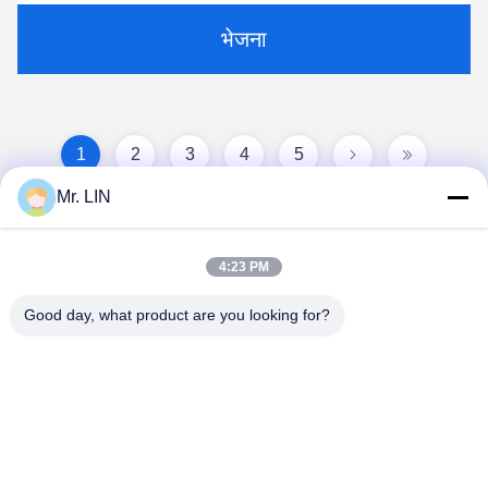
भेजना
1
2
3
4
5
Mr. LIN
4:23 PM
Good day, what product are you looking for?
Guangdong Jinhonghai New Material
Technology Co., Ltd
hydhongyundasale2@gmail.com