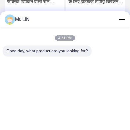
फैब्रिक चिपकने वाला रोल
के लिए हॉटमेल्ट टीपीयू चिपकने
140cm OEM ODM बॉन्डिंग
वाली फिल्म
Ipad केस के लिए:
Mr. LIN
सर्वोत्तम मूल्य प्राप्त करें
सर्वोत्तम मूल्य प्राप्त करें
4:51 PM
Good day, what product are you looking for?
Guangdong Jinhonghai New Material
Technology Co., Ltd
hydhongyundasale2@gmail.com
86--13192099222
नंबर 34, शियाई रोड, जिउक्सियांग ज़िनवु, किंग्शी टाउन, डोंगगुआन,
ग्वांगडोंग, चीन