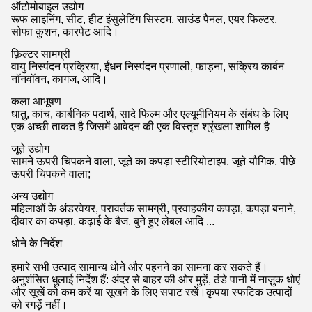
ऑटोमोबाइल उद्योग
रूफ लाइनिंग, सीट, हीट इंसुलेटिंग सिस्टम, साउंड पैनल, एयर फिल्टर,
सोफा कुशन, कारपेट आदि।
फ़िल्टर सामग्री
वायु निस्पंदन प्रक्रिया, ईंधन निस्पंदन प्रणाली, फाड़ना, सक्रिय कार्बन
नॉनवॉवन, कागज, आदि।
कला आभूषण
धातु, कांच, कार्बनिक पदार्थ, सादे फिल्म और एल्यूमीनियम के संबंध के लिए
एक अच्छी ताकत है जिसमें आवेदन की एक विस्तृत श्रृंखला शामिल है
जूते उद्योग
सामने ऊपरी चिपकने वाला, जूते का कपड़ा स्टीरियोटाइप, जूते यौगिक, पीछे
ऊपरी चिपकने वाला;
अन्य उद्योग
महिलाओं के अंडरवेयर, परावर्तक सामग्री, प्रवाहकीय कपड़ा, कपड़ा बनाने,
दीवार का कपड़ा, कढ़ाई के बैज, बुने हुए लेबल आदि ...
धोने के निर्देश
हमारे सभी उत्पाद सामान्य धोने और पहनने का सामना कर सकते हैं।
अनुशंसित धुलाई निर्देश हैं: अंदर से बाहर की ओर मुड़ें, ठंडे पानी में नाज़ुक धोएं
और सूखें को कम करें या सूखने के लिए सपाट रखें।कृपया स्फटिक उत्पादों
को रगड़ें नहीं।