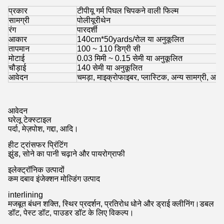
प्रकार
टीपीयू गर्म पिघल चिपकने वाली फिल्म
सामग्री
पोलीयूरीथेन
रंग
पारदर्शी
आकार
140cm*50yards/रोल या अनुकूलित
तापमान
100 ~ 110 डिग्री सी
मोटाई
0.03 मिमी ~ 0.15 सेमी या अनुकूलित
चौड़ाई
140 सेमी या अनुकूलित
आवेदन
चमड़ा, माइक्रोफाइबर, प्लास्टिक, अन्य सामग्री, आदि
आवेदन
घरेलू टेक्स्टाइल
पर्दा, मेज़पोश, गद्दा, आदि।
हीट ट्रांसफर प्रिंटिंग
झुंड, सोने का पानी चढ़ाने और पायरोग्राफी
इलेक्ट्रॉनिक उत्पादों
कम दबाव इंजेक्शन मोल्डिंग उत्पाद
interlining
मजबूत बंधन शक्ति, स्थिर प्रदर्शन, प्रतिरोध धोने और ड्राई क्लीनिंग।डबल
डॉट, पेस्ट डॉट, पाउडर डॉट के लिए विकल्प।