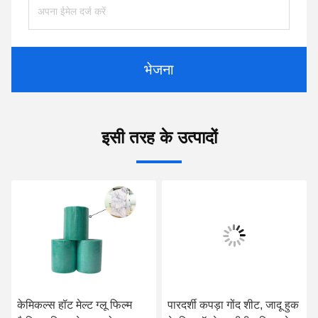
भेजना
इसी तरह के उत्पादों
केमिकल्स हॉट मेल्ट ग्लू फिल्म
पारदर्शी कपड़ा गोंद शीट, जादू हुक