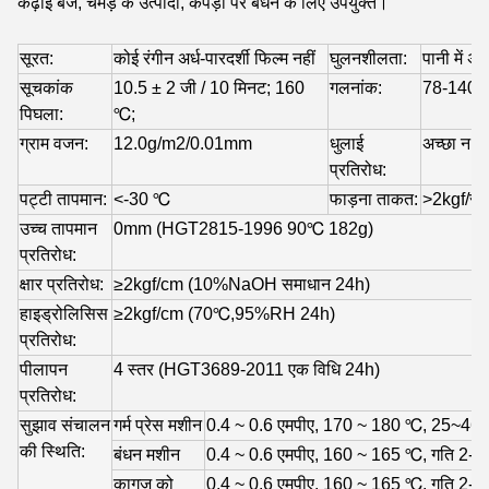
कढ़ाई बैज, चमड़े के उत्पादों, कपड़ों पर बंधन के लिए उपयुक्त।
सूरत:
कोई रंगीन अर्ध-पारदर्शी फिल्म नहीं
घुलनशीलता:
पानी में 
सूचकांक
10.5 ± 2 जी / 10 मिनट; 160
गलनांक:
78-140
पिघला:
℃;
ग्राम वजन:
12.0g/m2/0.01mm
धुलाई
अच्छा न
प्रतिरोध:
पट्टी तापमान:
<-30 ℃
फाड़ना ताकत:
>2kgf/सेम
उच्च तापमान
0mm (HGT2815-1996 90℃ 182g)
प्रतिरोध:
क्षार प्रतिरोध:
≥2kgf/cm (10%NaOH समाधान 24h)
हाइड्रोलिसिस
≥2kgf/cm (70℃,95%RH 24h)
प्रतिरोध:
पीलापन
4 स्तर (HGT3689-2011 एक विधि 24h)
प्रतिरोध:
सुझाव संचालन
गर्म प्रेस मशीन
0.4 ~ 0.6 एमपीए, 170 ~ 180 ℃,
25~46s
की स्थिति:
बंधन मशीन
0.4 ~ 0.6 एमपीए, 160 ~ 165 ℃,
गति 2-3
कागज को
0.4 ~ 0.6 एमपीए, 160 ~ 165 ℃,
गति 2-3