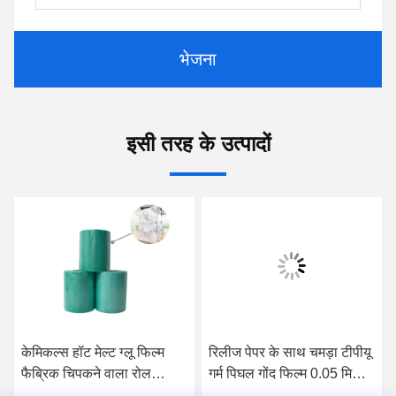
भेजना
इसी तरह के उत्पादों
केमिकल्स हॉट मेल्ट ग्लू फिल्म
रिलीज पेपर के साथ चमड़ा टीपीयू
फैब्रिक चिपकने वाला रोल
गर्म पिघल गोंद फिल्म 0.05 मिमी
140cm OEM ODM बॉन्डिंग
0.08 मिमी 0.0