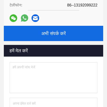
टेलीफोन:
86--13192099222
अभी संपर्क करें
हमें मेल करें