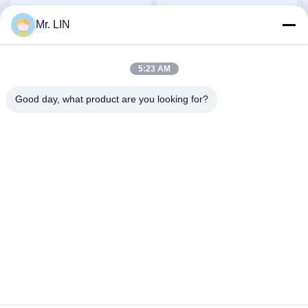
Ipad केस के लिए:
Mr. LIN
सर्वोत्तम मूल्य प्राप्त करें
सर्वोत्तम मूल्य प्राप्त करें
5:23 AM
Good day, what product are you looking for?
Guangdong Jinhonghai New Material
Technology Co., Ltd
hydhongyundasale2@gmail.com
86--13192099222
नंबर 34, शियाई रोड, जिउक्सियांग ज़िनवु, किंग्शी टाउन, डोंगगुआन,
ग्वांगडोंग, चीन