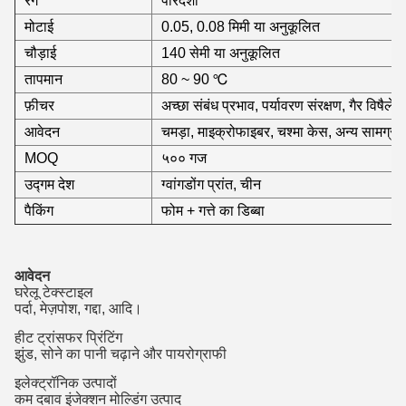
रंग
पारदर्शी
मोटाई
0.05, 0.08 मिमी या अनुकूलित
चौड़ाई
140 सेमी या अनुकूलित
तापमान
80 ~ 90 ℃
फ़ीचर
अच्छा संबंध प्रभाव, पर्यावरण संरक्षण, गैर विषैल
आवेदन
चमड़ा, माइक्रोफाइबर, चश्मा केस, अन्य सामग्री
MOQ
५०० गज
उद्गम देश
ग्वांगडोंग प्रांत, चीन
पैकिंग
फोम + गत्ते का डिब्बा
आवेदन
घरेलू टेक्स्टाइल
पर्दा, मेज़पोश, गद्दा, आदि।
हीट ट्रांसफर प्रिंटिंग
झुंड, सोने का पानी चढ़ाने और पायरोग्राफी
इलेक्ट्रॉनिक उत्पादों
कम दबाव इंजेक्शन मोल्डिंग उत्पाद