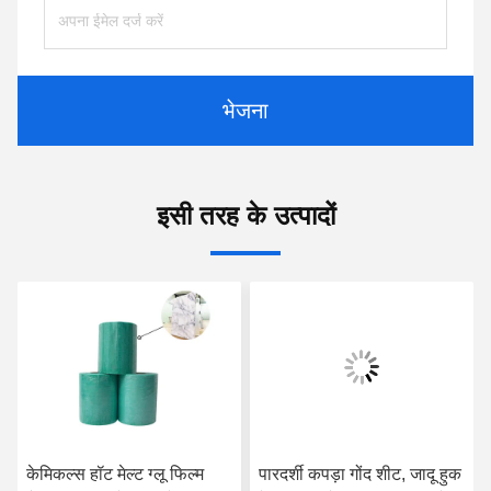
भेजना
इसी तरह के उत्पादों
केमिकल्स हॉट मेल्ट ग्लू फिल्म
पारदर्शी कपड़ा गोंद शीट, जादू हुक