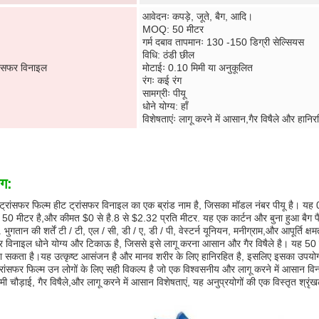
आवेदनः कपड़े, जूते, बैग, आदि।
MOQ: 50 मीटर
गर्म दबाव तापमानः 130 -150 डिग्री सेल्सियस
विधि: ठंडी छील
ांसफर विनाइल
मोटाईः 0.10 मिमी या अनुकूलित
रंगः कई रंग
सामग्रीः पीयू
धोने योग्य: हाँ
विशेषताएंः लागू करने में आसान,गैर विषैले और हानिर
ोग:
ट्रांसफर फिल्म हीट ट्रांसफर विनाइल का एक ब्रांड नाम है, जिसका मॉडल नंबर पीयू है। यह 0
ा 50 मीटर है,और कीमत $0 से है.8 से $2.32 प्रति मीटर. यह एक कार्टन और बुना हुआ बैग 
भुगतान की शर्तें टी / टी, एल / सी, डी / ए, डी / पी, वेस्टर्न यूनियन, मनीग्राम,और आपूर्ति क
र विनाइल धोने योग्य और टिकाऊ है, जिससे इसे लागू करना आसान और गैर विषैले है। यह 50 से
ा सकता है।यह उत्कृष्ट आसंजन है और मानव शरीर के लिए हानिरहित है, इसलिए इसका उपयोग 
ट्रांसफर फिल्म उन लोगों के लिए सही विकल्प है जो एक विश्वसनीय और लागू करने में आसान व
ेमी चौड़ाई, गैर विषैले,और लागू करने में आसान विशेषताएं, यह अनुप्रयोगों की एक विस्तृत श्रृ