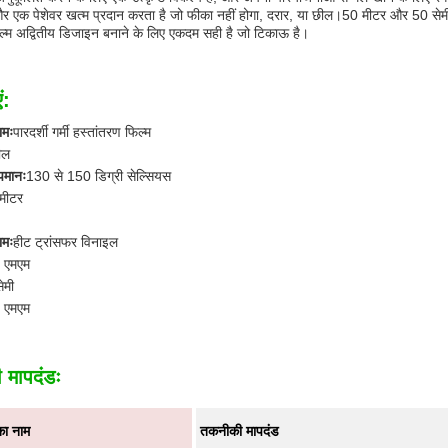
र एक पेशेवर खत्म प्रदान करता है जो फीका नहीं होगा, दरार, या छील।50 मीटर और 50 सेम
ल्म अद्वितीय डिजाइन बनाने के लिए एकदम सही है जो टिकाऊ है।
ं:
ामः
पारदर्शी गर्मी हस्तांतरण फिल्म
ील
ापमानः
130 से 150 डिग्री सेल्सियस
मीटर
ामः
हीट ट्रांसफर विनाइल
 एमएम
ेमी
 एमएम
 मापदंडः
का नाम
तकनीकी मापदंड