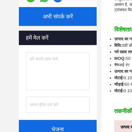
आसान है, औ
ट्रांसफर फि
अभी संपर्क करें
विशेषताए
हमें मेल करें
उत्पाद का न
विधि:
ठंडी छ
गर्म दबाव त
MOQ:
50 
रंगः
कई रंग
उत्पाद का न
मोटाईः
0.10
चौड़ाईः
50 स
मोटाईः
0.10
तकनीकी
उत्पाद 
भेजना