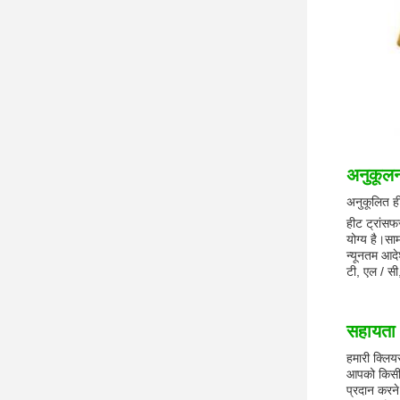
अनुकूल
अनुकूलित ही
हीट ट्रांस
योग्य है।सा
न्यूनतम आदे
टी, एल / सी
सहायता ए
हमारी क्लिय
आपको किसी भ
प्रदान करने