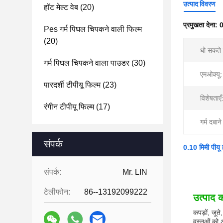
उत्पाद विवरण
हॉट मेल्ट वेब
(20)
प्रमुखता देना:
0
Pes गर्म पिघल चिपकने वाली फिल्म
(20)
धो सकते ह
गर्म पिघल चिपकने वाला पाउडर
(30)
एमओक्यू:
पारदर्शी टीपीयू फिल्म
(23)
विशेषताएँ
रंगीन टीपीयू फिल्म
(17)
गर्म दबान
संपर्क
0.10 मिमी पीयू 
संपर्क:
Mr. LIN
टेलीफोन:
86--13192099222
उत्पाद क
कपड़ों, जूत
वस्तुओं को 