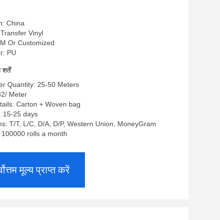
n: China
t Transfer Vinyl
0MM Or Customized
r: PU
र्तें
r Quantity: 25-50 Meters
.32/ Meter
tails: Carton + Woven bag
: 15-25 days
s: T/T, L/C, D/A, D/P, Western Union, MoneyGram
: 100000 rolls a month
्वोत्तम मूल्य प्राप्त करें