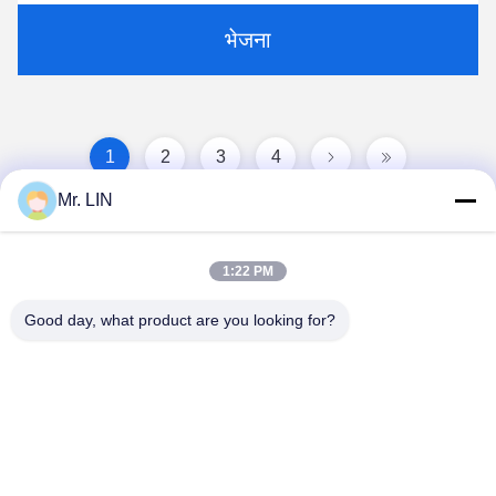
भेजना
1
2
3
4
Mr. LIN
1:22 PM
Good day, what product are you looking for?
Guangdong Jinhonghai New Material
Technology Co., Ltd
hydhongyundasale2@gmail.com