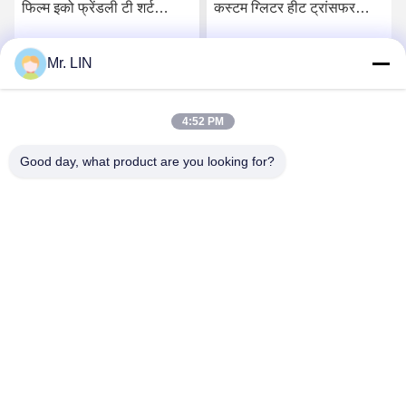
फिल्म इको फ्रेंडली टी शर्ट
कस्टम ग्लिटर हीट ट्रांसफर
विनाइल फिल्म
विनील शीट्स
Mr. LIN
सर्वोत्तम मूल्य प्राप्त करें
सर्वोत्तम मूल्य प्राप्त करें
4:52 PM
Good day, what product are you looking for?
Guangdong Jinhonghai New Material
Technology Co., Ltd
hydhongyundasale2@gmail.com
86--13192099222
नंबर 34, शियाई रोड, जिउक्सियांग ज़िनवु, किंग्शी टाउन, डोंगगुआन,
ग्वांगडोंग, चीन