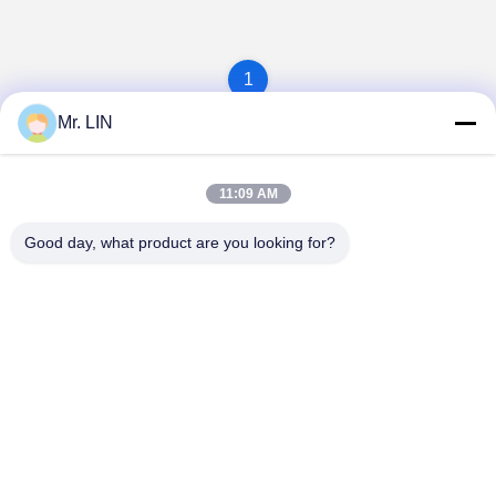
1
Mr. LIN
11:09 AM
Good day, what product are you looking for?
Guangdong Jinhonghai New Material
Technology Co., Ltd
hydhongyundasale2@gmail.com
86--13192099222
नंबर 34, शियाई रोड, जिउक्सियांग ज़िनवु, किंग्शी टाउन, डोंगगुआन,
ग्वांगडोंग, चीन