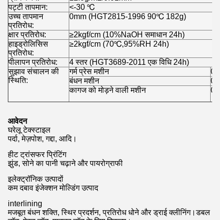
पट्टी तापमान:
<-30 ℃
उच्च तापमान
0mm (HGT2815-1996 90℃ 182g)
प्रतिरोध:
क्षार प्रतिरोध:
≥2kgf/cm (10%NaOH समाधान 24h)
हाइड्रोलिसिस
≥2kgf/cm (70℃,95%RH 24h)
प्रतिरोध:
पीलापन प्रतिरोध:
4 स्तर (HGT3689-2011 एक विधि 24h)
सुझाव संचालन की
गर्म प्रेस मशीन
0.
स्थिति:
बंधन मशीन
0.
कागज को मोड़ने वाली मशीन
0.
आवेदन
घरेलू टेक्स्टाइल
पर्दा, मेज़पोश, गद्दा, आदि।
हीट ट्रांसफर प्रिंटिंग
झुंड, सोने का पानी चढ़ाने और पायरोग्राफी
इलेक्ट्रॉनिक उत्पादों
कम दबाव इंजेक्शन मोल्डिंग उत्पाद
interlining
मजबूत बंधन शक्ति, स्थिर प्रदर्शन, प्रतिरोध धोने और ड्राई क्लीनिंग।डबल