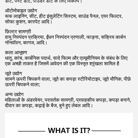
डॉट, पेस्ट डॉट, पाउडर डॉट के लिए विकल्प।
ऑटोमोबाइल उद्योग
रूफ लाइनिंग, सीट, हीट इंसुलेटिंग सिस्टम, साउंड पैनल, एयर फिल्टर,
सोफा कुशन, कारपेट आदि।
फ़िल्टर सामग्री
वायु निस्पंदन प्रक्रिया, ईंधन निस्पंदन प्रणाली, फाड़ना, सक्रिय कार्बन
नॉनवॉवन, कागज, आदि।
कला आभूषण
धातु, कांच, कार्बनिक पदार्थ, सादे फिल्म और एल्यूमीनियम के संबंध के लिए
एक अच्छी ताकत है जिसमें आवेदन की एक विस्तृत श्रृंखला शामिल है
जूते उद्योग
सामने ऊपरी चिपकने वाला, जूते का कपड़ा स्टीरियोटाइप, जूते यौगिक, पीछे
ऊपरी चिपकने वाला;
अन्य उद्योग
महिलाओं के अंडरवेयर, परावर्तक सामग्री, प्रवाहकीय कपड़ा, कपड़ा बनाने,
दीवार का कपड़ा, कढ़ाई के बैज, बुने हुए लेबल आदि।