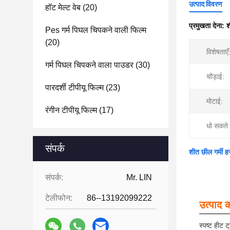
उत्पाद विवरण
हॉट मेल्ट वेब
(20)
प्रमुखता देना:
श
Pes गर्म पिघल चिपकने वाली फिल्म
(20)
विशेषताएँ
गर्म पिघल चिपकने वाला पाउडर
(30)
चौड़ाई:
पारदर्शी टीपीयू फिल्म
(23)
मोटाई:
रंगीन टीपीयू फिल्म
(17)
धो सकते ह
संपर्क
शीत छील गर्मी ह
संपर्क:
Mr. LIN
टेलीफोन:
86--13192099222
उत्पाद क
स्पष्ट हीट 