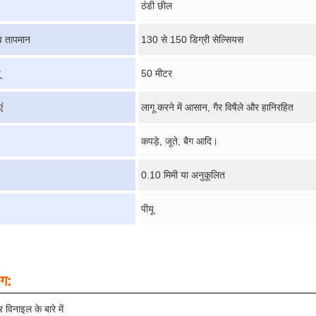
ठंडी छील
ाव तापमान
130 से 150 डिग्री सेल्सियस
ू
50 मीटर
ं
लागू करने में आसान, गैर विषैले और हानिरहित
कपड़े, जूते, बैग आदि।
0.10 मिमी या अनुकूलित
पीयू
ोग:
 विनाइल के बारे में