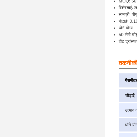
MOQ: 50 
विशेषताएंः 
सामग्रीः पीय
मोटाईः 0.1
धोने योग्य
50 सेमी चौड
हीट ट्रांस
तकनीकी
पैरामीट
चौड़ाई
उत्पाद 
धोने योग