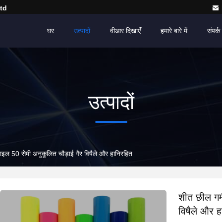
td
घर
उत्पादों
वीआर दिखाएँ
हमारे बारे में
संपर्क 
उत्पादों
नाइल 50 सेमी अनुकूलित चौड़ाई गैर विषैले और हानिरहित
शीत छील गर्
विषैले और ह