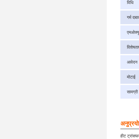
विधि
गर्म दब
एमओक्य
विशेषताए
आवेदन
मोटाई
सामग्री
अनुप्रय
हीट ट्रांसफर