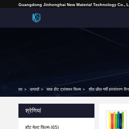
Guangdong Jinhonghai New Material Technology Co., L
घर
>
उत्पादों
>
साफ़ हीट ट्रांसफर फिल्म
>
शीत छील गर्मी हस्तांतरण वि
श्रेणियां
हॉट मेल्ट फिल्म
(65)