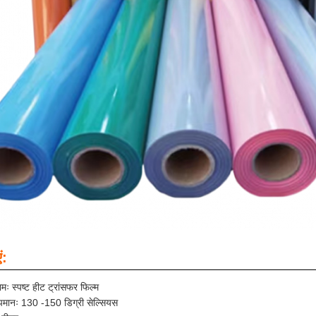
ं:
मः स्पष्ट हीट ट्रांसफर फिल्म
ापमानः 130 -150 डिग्री सेल्सियस