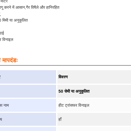
मीटर
लागू करने में आसान,गैर विषैले और हानिरहित
ू
0 मिमी या अनुकूलित
़ाई
फर विनाइल
 मापदंडः
र
विवरण
50 सेमी या अनुकूलित
का नाम
हीट ट्रांसफर विनाइल
्य
हाँ