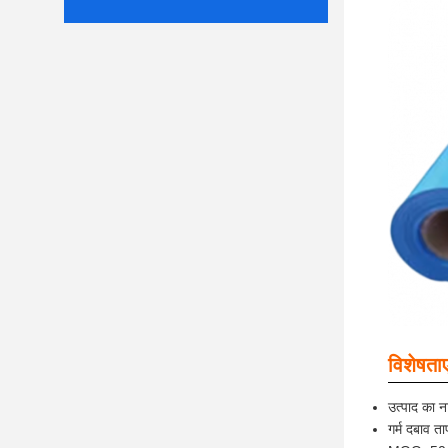
विशेषताए
उत्पाद का ना
गर्म दबाव त