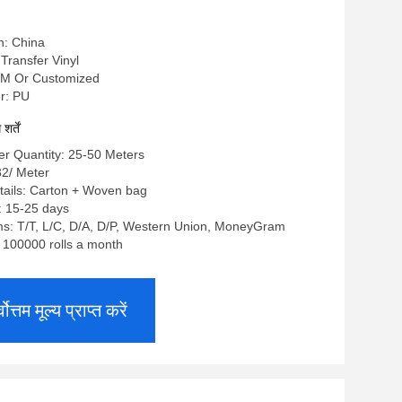
n: China
t Transfer Vinyl
0MM Or Customized
r: PU
र्तें
r Quantity: 25-50 Meters
.32/ Meter
tails: Carton + Woven bag
: 15-25 days
s: T/T, L/C, D/A, D/P, Western Union, MoneyGram
: 100000 rolls a month
्वोत्तम मूल्य प्राप्त करें