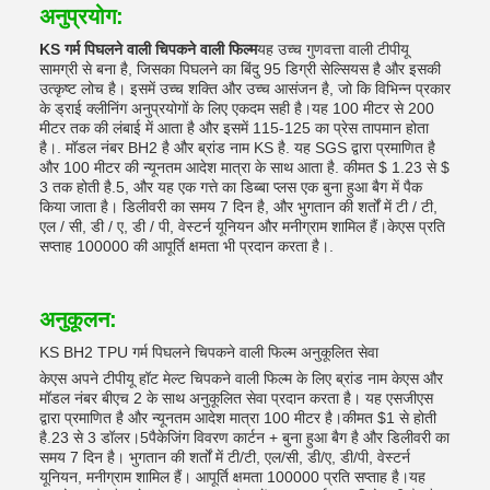
अनुप्रयोग:
KS गर्म पिघलने वाली चिपकने वाली फिल्म
यह उच्च गुणवत्ता वाली टीपीयू
सामग्री से बना है, जिसका पिघलने का बिंदु 95 डिग्री सेल्सियस है और इसकी
उत्कृष्ट लोच है। इसमें उच्च शक्ति और उच्च आसंजन है, जो कि विभिन्न प्रकार
के ड्राई क्लीनिंग अनुप्रयोगों के लिए एकदम सही है।यह 100 मीटर से 200
मीटर तक की लंबाई में आता है और इसमें 115-125 का प्रेस तापमान होता
है।. मॉडल नंबर BH2 है और ब्रांड नाम KS है. यह SGS द्वारा प्रमाणित है
और 100 मीटर की न्यूनतम आदेश मात्रा के साथ आता है. कीमत $ 1.23 से $
3 तक होती है.5, और यह एक गत्ते का डिब्बा प्लस एक बुना हुआ बैग में पैक
किया जाता है। डिलीवरी का समय 7 दिन है, और भुगतान की शर्तों में टी / टी,
एल / सी, डी / ए, डी / पी, वेस्टर्न यूनियन और मनीग्राम शामिल हैं।केएस प्रति
सप्ताह 100000 की आपूर्ति क्षमता भी प्रदान करता है।.
अनुकूलन:
KS BH2 TPU गर्म पिघलने चिपकने वाली फिल्म अनुकूलित सेवा
केएस अपने टीपीयू हॉट मेल्ट चिपकने वाली फिल्म के लिए ब्रांड नाम केएस और
मॉडल नंबर बीएच 2 के साथ अनुकूलित सेवा प्रदान करता है। यह एसजीएस
द्वारा प्रमाणित है और न्यूनतम आदेश मात्रा 100 मीटर है।कीमत $1 से होती
है.23 से 3 डॉलर।5पैकेजिंग विवरण कार्टन + बुना हुआ बैग है और डिलीवरी का
समय 7 दिन है। भुगतान की शर्तों में टी/टी, एल/सी, डी/ए, डी/पी, वेस्टर्न
यूनियन, मनीग्राम शामिल हैं। आपूर्ति क्षमता 100000 प्रति सप्ताह है।यह