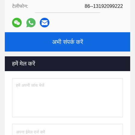
टेलीफोन:
86--13192099222
अभी संपर्क करें
हमें मेल करें