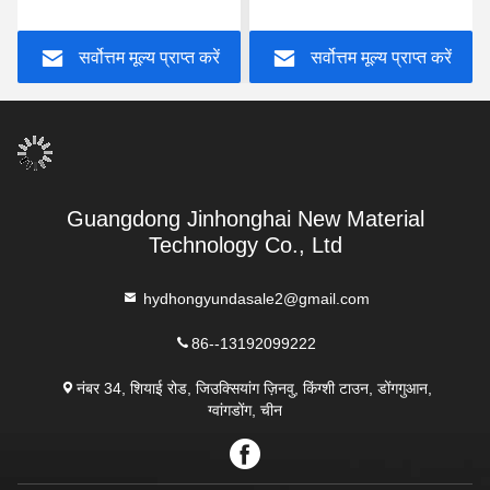
फिल्म पारदर्शी
0.15 सेमी पीई फिल्म कैरियर के
साथ मोटाई:
सर्वोत्तम मूल्य प्राप्त करें
सर्वोत्तम मूल्य प्राप्त करें
Guangdong Jinhonghai New Material
Technology Co., Ltd
hydhongyundasale2@gmail.com
86--13192099222
नंबर 34, शियाई रोड, जिउक्सियांग ज़िनवु, किंग्शी टाउन, डोंगगुआन,
ग्वांगडोंग, चीन