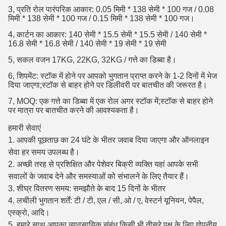
3, प्रति रोल पारंपरिक आकार: 0.05 मिमी * 138 सेमी * 100 गज / 0.08
मिमी * 138 सेमी * 100 गज / 0.15 मिमी * 138 सेमी * 100 गज।
4, कार्टन का आकार: 140 सेमी * 15.5 सेमी * 15.5 सेमी / 140 सेमी *
16.8 सेमी * 16.8 सेमी / 140 सेमी * 19 सेमी * 19 सेमी
5, सकल वजन 17KG, 22KG, 32KG / गत्ते का डिब्बा है।
6, शिपमेंट: स्टॉक में होने पर आपको भुगतान प्राप्त करने के 1-2 दिनों में भेज
दिया जाएगा;स्टॉक से बाहर होने पर डिलीवरी पर बातचीत की जरूरत है।
7, MOQ: एक गत्ते का डिब्बा में एक रोल अगर स्टॉक में;स्टॉक से बाहर होने
पर मात्रा पर बातचीत करने की आवश्यकता है।
हमारी सेवाएं
1. आपकी पूछताछ का 24 घंटे के भीतर जवाब दिया जाएगा और ऑनलाइन
सेवा हर समय उपलब्ध है।
2. अच्छी तरह से प्रशिक्षित और पेशेवर बिक्री व्यक्ति यहां आपके सभी
सवालों के जवाब देने और समस्याओं को संभालने के लिए तैयार हैं।
3. शीघ्र वितरण समय: समझौते के बाद 15 दिनों के भीतर
4. लचीली भुगतान शर्तें: टी / टी, एल / सी, ओ / ए, वेस्टर्न यूनियन, पेपैल,
एस्क्रो, आदि।
5. हमारे साथ आपका व्यावसायिक संबंध किसी भी तीसरे पक्ष के लिए गोपनीय