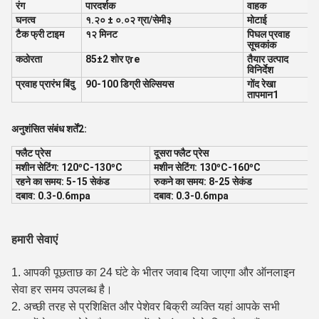
रंग
पारदर्शक
वाहक
घनत्व
१.२० ± ०.०२ ग्रा/सेमी३
मोटाई
टैक फ्री टाइम
१२ मिनट
पिघल प्रवाह
सूचकांक
कठोरता
85±2 शोर एre
तैयार उत्पाद
विनिर्देश
प्रवाह प्रारंभ बिंदु
90-100 डिग्री सेल्सियस
गोंद रेखा
तापमान1
अनुशंसित संबंध शर्तें2:
फ्लैट प्रेस
दूसरा फ्लैट प्रेस
मशीन सेटिंग: 120ºC-130ºC
मशीन सेटिंग: 130ºC-160ºC
रहने का समय: 5-15 सेकंड
रुकने का समय: 8-25 सेकंड
दबाव: 0.3-0.6mpa
दबाव: 0.3-0.6mpa
हमारी सेवाएं
1. आपकी पूछताछ का 24 घंटे के भीतर जवाब दिया जाएगा और ऑनलाइन
सेवा हर समय उपलब्ध है।
2. अच्छी तरह से प्रशिक्षित और पेशेवर बिक्री व्यक्ति यहां आपके सभी