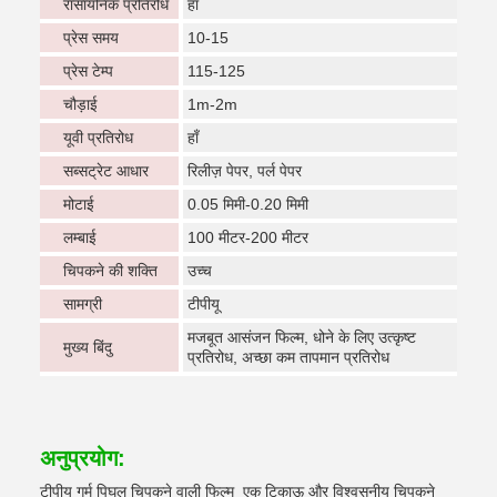
रासायनिक प्रतिरोध
हाँ
प्रेस समय
10-15
प्रेस टेम्प
115-125
चौड़ाई
1m-2m
यूवी प्रतिरोध
हाँ
सब्सट्रेट आधार
रिलीज़ पेपर, पर्ल पेपर
मोटाई
0.05 मिमी-0.20 मिमी
लम्बाई
100 मीटर-200 मीटर
चिपकने की शक्ति
उच्च
सामग्री
टीपीयू
मजबूत आसंजन फिल्म, धोने के लिए उत्कृष्ट
मुख्य बिंदु
प्रतिरोध, अच्छा कम तापमान प्रतिरोध
अनुप्रयोग:
टीपीयू गर्म पिघल चिपकने वाली फिल्म ️ एक टिकाऊ और विश्वसनीय चिपकने