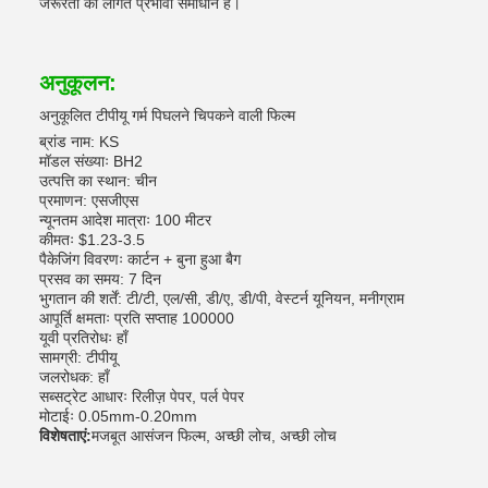
जरूरतों का लागत प्रभावी समाधान है।
अनुकूलन:
अनुकूलित टीपीयू गर्म पिघलने चिपकने वाली फिल्म
ब्रांड नाम: KS
मॉडल संख्याः BH2
उत्पत्ति का स्थान: चीन
प्रमाणन: एसजीएस
न्यूनतम आदेश मात्राः 100 मीटर
कीमतः $1.23-3.5
पैकेजिंग विवरणः कार्टन + बुना हुआ बैग
प्रसव का समय: 7 दिन
भुगतान की शर्तें: टी/टी, एल/सी, डी/ए, डी/पी, वेस्टर्न यूनियन, मनीग्राम
आपूर्ति क्षमताः प्रति सप्ताह 100000
यूवी प्रतिरोधः हाँ
सामग्री: टीपीयू
जलरोधक: हाँ
सब्सट्रेट आधारः रिलीज़ पेपर, पर्ल पेपर
मोटाईः 0.05mm-0.20mm
विशेषताएं:
मजबूत आसंजन फिल्म, अच्छी लोच, अच्छी लोच