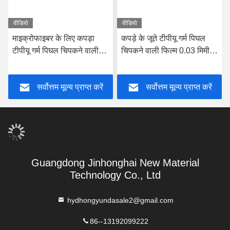
वीडियो
वीडियो
माइक्रोफाइबर के लिए कपड़ा
कपड़े के जूते टीपीयू गर्म पिघल
टीपीयू गर्म पिघल चिपकने वाली
चिपकने वाली फिल्म 0.03 मिमी
फिल्म पारदर्शी
0.15 सेमी पीई फिल्म कैरियर के
साथ मोटाई:
सर्वोत्तम मूल्य प्राप्त करें
सर्वोत्तम मूल्य प्राप्त करें
Guangdong Jinhonghai New Material
Technology Co., Ltd
hydhongyundasale2@gmail.com
86--13192099222