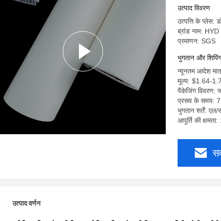
उत्पाद विवरण
उत्पत्ति के प्लेस:
ब्रांड नाम: HYD
प्रमाणन: SGS
भुगतान और शिपिंग श
न्यूनतम आदेश मात्
मूल्य: $1.64-1.
पैकेजिंग विवरण: फ
प्रसव के समय: 
भुगतान शर्तें: एल/
आपूर्ति की क्षमत
सर
उत्पाद वर्णन