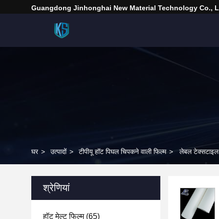
Guangdong Jinhonghai New Material Technology Co., L
घर
>
उत्पादों
>
टीपीयू हॉट पिघल चिपकने वाली फिल्म
>
लेबल टेक्सटाइल
श्रेणियां
हॉट मेल्ट फिल्म
(65)