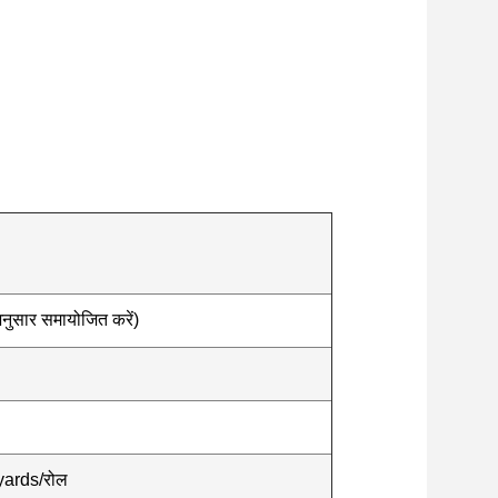
अनुसार समायोजित करें)
ards/रोल