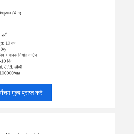
 डोंगगुआन (चीन)
र्तें
रा: 10 वर्ष
78/y
ोम + मानक निर्यात कार्टन
7-10 दिन
सी, टी/टी, डी/पी
ा: 100000/माह
्वोत्तम मूल्य प्राप्त करें