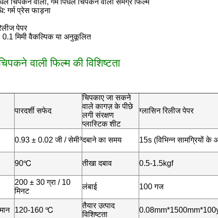
पिघल चिपकने वाला, गर्म पिघल चिपकने वाला समग्र फिल्म
: गर्म प्रेस फाड़ना
रिलीज पेपर
: 0.1 मिमी वैकल्पिक या अनुकूलित
 चिपकने वाली फिल्म की विशिष्टता
चिपकाए जा सकने
वाले कागज़ के पीछे
पारदर्शी सफेद
ग्लासिन रिलीज पेपर
लगी संरक्षण
प्लास्टिक शीट
0.93 ± 0.02 जी / सेमी³
दबाने का समय
15s (विभिन्न सामग्रियों के 
90℃
तीखा दबाव
0.5-1.5kgf
200 ± 30 ग्रा / 10
लंबाई
100 गज
मिनट
तैयार उत्पाद
मान
120-160 ℃
0.08mm*1500mm*100y
विशिष्टता