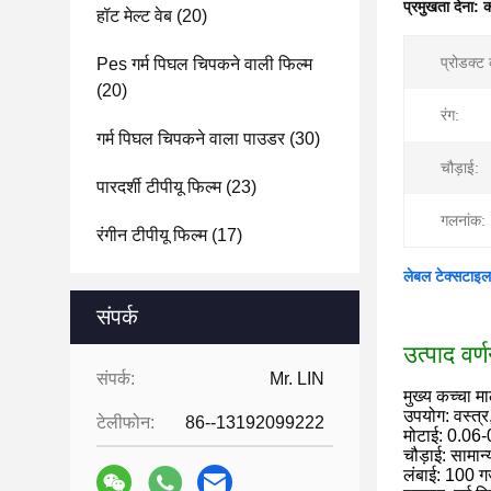
प्रमुखता देना:
क
हॉट मेल्ट वेब
(20)
प्रोडक्ट
Pes गर्म पिघल चिपकने वाली फिल्म
(20)
रंग:
गर्म पिघल चिपकने वाला पाउडर
(30)
चौड़ाई:
पारदर्शी टीपीयू फिल्म
(23)
गलनांक:
रंगीन टीपीयू फिल्म
(17)
लेबल टेक्सटाइल
संपर्क
उत्पाद वर्
संपर्क:
Mr. LIN
मुख्य कच्चा मा
उपयोग: वस्त्र
टेलीफोन:
86--13192099222
मोटाई: 0.0
चौड़ाई: सामा
लंबाई: 100 