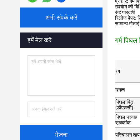
प्रकार: गर्म 
उपयोग की विधि
रंग: पारदर्शी
अभी संपर्क करें
रिलीज पेपर: 
सामान्य मोटाई
हमें मेल करें
गर्म पिघल
रंग
घनत्व
पिघल बिंदु
(डीएससी)
पिघल प्रवाह
सूचकांक
भेजना
परिचालन ताप