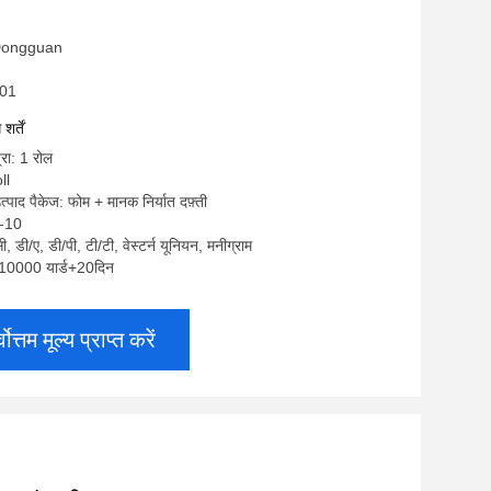
स: Dongguan
U01
र्तें
्रा: 1 रोल
ll
त्पाद पैकेज: फोम + मानक निर्यात दफ़्ती
7-10
सी, डी/ए, डी/पी, टी/टी, वेस्टर्न यूनियन, मनीग्राम
ा: 10000 यार्ड+20दिन
्वोत्तम मूल्य प्राप्त करें