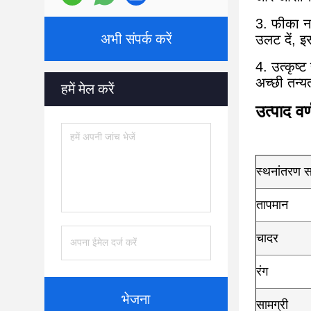
3. फीका न 
अभी संपर्क करें
उलट दें, 
4. उत्कृष्
अच्छी तन्
हमें मेल करें
उत्पाद वर
स्थनांतरण 
तापमान
चादर
रंग
भेजना
सामग्री