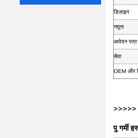
डिज़ाइन
नमूना
आवेदन पत्र
सेवा
OEM और ड
>>>>> न
पु गर्मी ह