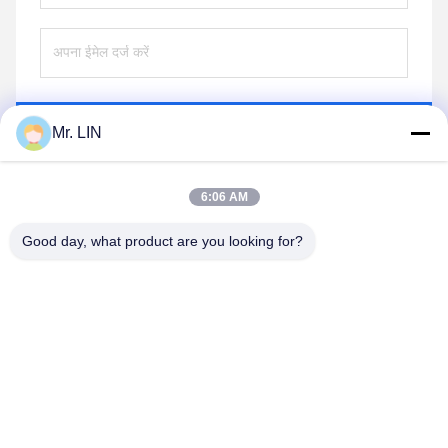
भेजना
Mr. LIN
6:06 AM
Good day, what product are you looking for?
Guangdong Jinhonghai New Material
Technology Co., Ltd
hydhongyundasale2@gmail.com
86--13192099222
नंबर 34, शियाई रोड, जिउक्सियांग ज़िनवु, किंग्शी टाउन, डोंगगुआन,