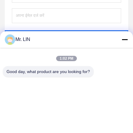
भेजना
Mr. LIN
1:02 PM
Good day, what product are you looking for?
Guangdong Jinhonghai New Material
Technology Co., Ltd
hydhongyundasale2@gmail.com
86--13192099222
नंबर 34, शियाई रोड, जिउक्सियांग ज़िनवु, किंग्शी टाउन, डोंगगुआन,