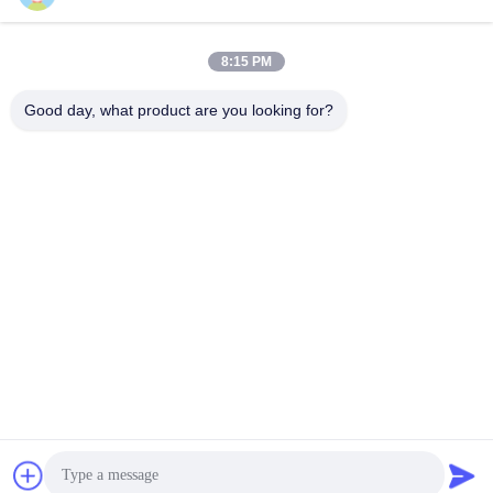
86--13192099222
8:15 PM
नंबर 34, शियाई रोड, जिउक्सियांग ज़िनवु, किंग्शी टाउन, डोंगगुआन,
Good day, what product are you looking for?
ग्वांगडोंग, चीन
चीन अच्छी गुणवत्ता हॉट मेल्ट फिल्म देने वाला। कॉपीराइट © 2021-2026
hotmelt-films.com . सर्वाधिकार सुरक्षित।