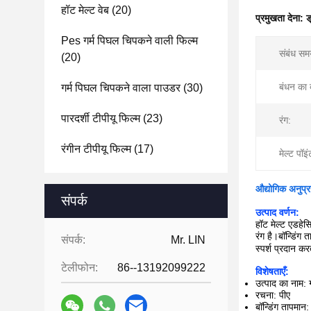
हॉट मेल्ट वेब
(20)
प्रमुखता देना:
ड
Pes गर्म पिघल चिपकने वाली फिल्म
संबंध सम
(20)
बंधन का 
गर्म पिघल चिपकने वाला पाउडर
(30)
पारदर्शी टीपीयू फिल्म
(23)
रंग:
रंगीन टीपीयू फिल्म
(17)
मेल्ट पॉइं
औद्योगिक अनुप्र
संपर्क
उत्पाद वर्णन:
हॉट मेल्ट एडहे
रंग है।बॉन्डिं
संपर्क:
Mr. LIN
स्पर्श प्रदान कर
टेलीफोन:
86--13192099222
विशेषताएँ:
उत्पाद का नाम:
रचना: पीए
बॉन्डिंग तापमा