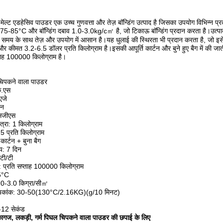
मेल्ट एडहेसिव पाउडर एक उच्च गुणवत्ता और तेज़ बॉन्डिंग उत्पाद है जिसका उपयोग विभिन्न प्र
5-85°C और बॉन्डिंग दबाव 1.0-3.0kg/c㎡ है, जो टिकाऊ बॉन्डिंग प्रदान करता है।उत्पाद क
ंग समय के साथ तेज़ और उपयोग में आसान है।यह धुलाई की स्थिरता भी प्रदान करता है, जो इसे
और कीमत 3.2-6.5 डॉलर प्रति किलोग्राम है।इसकी आपूर्ति कार्टन और बुने हुए बैग में की जाती
्ताह 100000 किलोग्राम है।
 चिपकने वाला पाउडर
के.एस
एजे
ीन
एसजीएस
त्रा: 1 किलोग्राम
 प्रति किलोग्राम
कार्टन + बुना बैग
य: 7 दिन
 टी/टी
ता: प्रति सप्ताह 100000 किलोग्राम
5°C
 1.0-3.0 किग्रा/सी㎡
सूचकांक: 30-50(130°C/2.16KG)(g/10 मिनट)
8-12 सेकंड
कागज, लकड़ी, गर्म पिघल चिपकने वाला पाउडर की छपाई के लिए