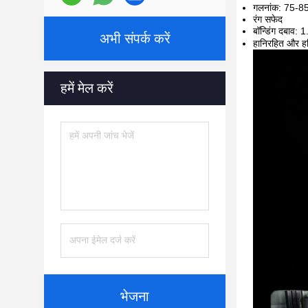
गलनांक: 75-8
रंग सफेद
बॉन्डिंग दबाव:
अभी संपर्क करें
हानिरहित और हरि
हमें मेल करें
भेजना