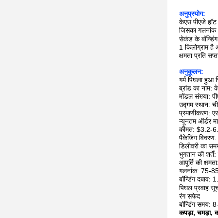
अनुप्रयोग:
केएस पीएजे हॉट 
जिसका गलनांक 7
सेकंड के बॉन्डि
1 किलोग्राम है 
क्षमता प्रति सप
अनुकूलन:
गर्म पिघला हुआ
ब्रांड का नाम: 
मॉडल संख्या: पी
उद्गम स्थान: च
प्रमाणीकरण: 
न्यूनतम ऑर्डर मा
कीमत: $3.2-6.5
पैकेजिंग विवरण: 
डिलीवरी का सम
भुगतान की शर्तें:
आपूर्ति की क्षम
गलनांक: 75-8
बॉन्डिंग दबाव:
पिघल प्रवाह 
रंग सफेद
बॉन्डिंग समय: 
कपड़ा, चमड़ा, 