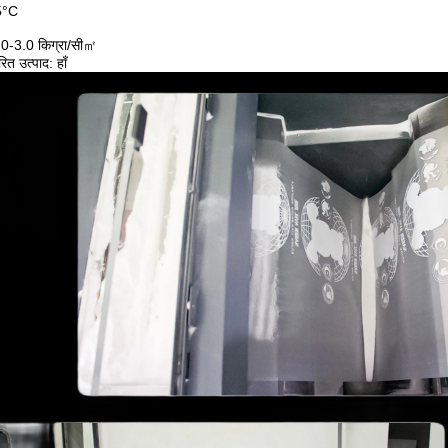
5°C
 1.0-3.0 किग्रा/सी㎡
त उत्पाद: हाँ