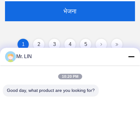
भेजना
1
2
3
4
5
Mr. LIN
10:20 PM
Good day, what product are you looking for?
Guangdong Jinhonghai New Material
Technology Co., Ltd
hydhongyundasale2@gmail.com