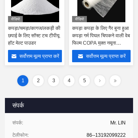
वीडियो
वीडियो
कपड़ा/चमड़ा/कागज/लकड़ी की
कपड़ा कपड़ा के लिए गैर बुना हुआ
छपाई के लिए सॉफ्ट टच टीपीयू
कपड़ा गर्म पिघल चिपकने वाली वेब
हॉट मेल्ट पाउडर
फिल्म COPA मुक्त नमूना
Sample
सर्वोत्तम मूल्य प्राप्त करें
सर्वोत्तम मूल्य प्राप्त करें
1
2
3
4
5
संपर्क
संपर्क:
Mr. LIN
टेलीफोन:
86--13192099222