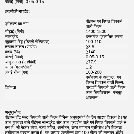
मोटाई (मिमी): 0.05-0.15
तकनीकी मापदंड:
पीईएस गर्म पिघल चिपकने
प्रोडक्ट का नाम
वाली फिल्म
चौड़ाई (मिमी)
1400-1500
सब्सट्रेट
दस्तावेज़ प्रकाशित करना
मृदुकरण बिंदु (डिग्री सेल्सियस)
100-110
तन्यता ताकत (एमपीए)
≧3.5
बढ़ाव (%)
≧140
मोटाई (मिमी)
0.05-0.15
आंसू ताकत (एन/मिमी)
≧77.9
घनत्व (ग्राम/सेमी³)
1.2
लंबाई सीमा (एम)
100-200
पर्यावरण के अनुकूल, गर्म
पिघल चिपकने वाली फिल्म,
विशेषता
पारदर्शी चिपकने वाली फिल्म,
उच्च चिपचिपापन, मजबूत
आसंजन
अनुप्रयोग:
पीईएस हॉट मेल्ट चिपकने वाली फिल्म विभिन्न अनुप्रयोगों के लिए आदर्श विकल्प है।यह
उच्च गुणवत्ता वाले पीईएस सब्सट्रेट और उच्च प्रदर्शन वाले गर्म पिघल चिपकने वाले से
बना है, जो बेहतर लोच, उच्च शक्ति, आसंजन, उच्च तापमान प्रतिरोध और टिकाऊ
लचीलापन प्रदान करता है।यह उत्पाद एसजीएस द्वारा 100 मीटर की न्यूनतम ऑर्डर