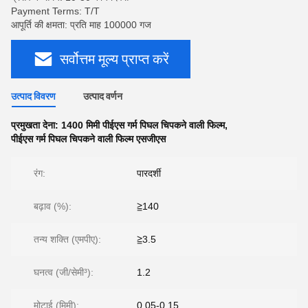
Payment Terms: T/T
आपूर्ति की क्षमता: प्रति माह 100000 गज
सर्वोत्तम मूल्य प्राप्त करें
उत्पाद विवरण
उत्पाद वर्णन
प्रमुखता देना:
1400 मिमी पीईएस गर्म पिघल चिपकने वाली फिल्म
,
पीईएस गर्म पिघल चिपकने वाली फिल्म एसजीएस
रंग:
पारदर्शी
बढ़ाव (%):
≧140
तन्य शक्ति (एमपीए):
≧3.5
घनत्व (जी/सेमी³):
1.2
मोटाई (मिमी):
0.05-0.15