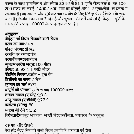
मात्रा के साथ प्रमाणित है और कीमत $0.92 से $1.1 प्रति मीटर तक है।यह 100-
200 मीटर की लंबाई, 1400-1500 मिमी की चौड़ाई और 1.2 ग्राम/सेमी³ के घनत्व में
उपलब्ध है।यह आसान और सुविधाजनक उपयोग के लिए रिलीज़ पेपर पैकेजिंग के साथ
आता है।डिलीवरी का समय 7 दिन है और भुगतान की शर्तें लचीली हैं।केएस आपूर्ति के
लिए प्रति सप्ताह 100000 मीटर प्रदान करता है।
अनुकूलन:
पीईएस गर्म पिघल चिपकने वाली फिल्म
ब्रांड का नाम:
केएस
मॉडल संख्या:
सीएच2
उत्पत्ति का स्थान:
चीन
प्रमाणीकरण:
एसजीएस
न्यूनतम आदेश मात्रा:
100 मीटर
कीमत:
$0.92-1.1 प्रति मीटर
पैकेजिंग विवरण:
कार्टन + बुना बैग
डिलीवरी का समय:
7 दिन
भुगतान की शर्तें:
टी/टी
आपूर्ति की योग्यता:
प्रति सप्ताह 100000 मीटर
तन्यता ताकत (एमपीए):
≧3.5
आंसू ताकत (एन/मिमी):
≧77.9
कठोरता (शोरए):
80
घनत्व(जी/सेमी³):
1.2
विशेषताएँ:
मजबूत आसंजन, अच्छी विस्तारशीलता, पर्यावरण के अनुकूल
सहायता और सेवाएँ:
पेस हॉट मेल्ट चिपकने वाली फिल्म तकनीकी सहायता एवं सेवा