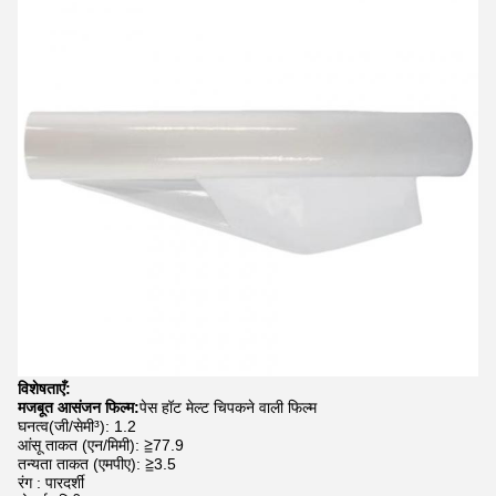
विशेषताएँ:
मजबूत आसंजन फिल्म:
पेस हॉट मेल्ट चिपकने वाली फिल्म
घनत्व(जी/सेमी³): 1.2
आंसू ताकत (एन/मिमी): ≧77.9
तन्यता ताकत (एमपीए): ≧3.5
रंग : पारदर्शी