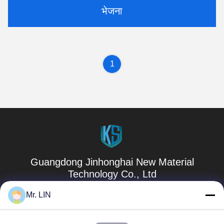
भेजना
1
Guangdong Jinhonghai New Material
Technology Co., Ltd
Mr. LIN
hydhongyundasale2@gmail.com
86--13192099222