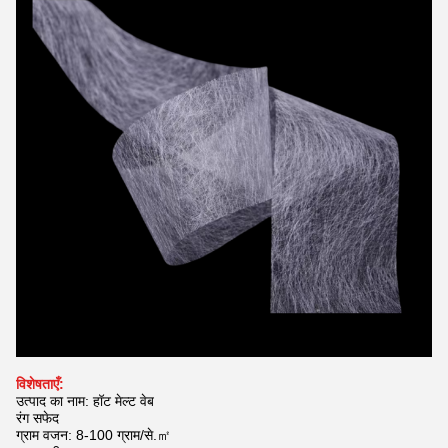
विशेषताएँ:
उत्पाद का नाम: हॉट मेल्ट वेब
रंग सफेद
ग्राम वजन: 8-100 ग्राम/से.㎡