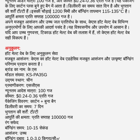
न्यूनतम ऑर्डर मात्रा 100 गज है, और कीमत $0.24-0.36 प्रति गज है।यह पैकेजिंग
के लिए कार्टन प्लस बुने हुए बैग में आता है।डिलीवरी का समय सात दिन है और भुगतान
की शर्तें टी/टी हैं।इसकी चौड़ाई 1200 मिमी और बॉन्डिंग तापमान 115-135°C है।
आपूर्ति क्षमता प्रति सप्ताह 100000 गज है।
अपने मजबूत आसंजन और उच्च जल प्रतिरोध के साथ, केएस हॉट मेल्ट वेब विभिन्न
अनुप्रयोगों के लिए आपकी आदर्श पसंद है।यह विश्वसनीय और उपयोग में आसान है।
यदि आप उच्च गुणवत्ता, टिकाऊ हॉट मेल्ट वेब की तलाश में हैं, तो केएस हॉट मेल्ट वेब
सही विकल्प है।
अनुकूलन:
हॉट मेल्ट वेब के लिए अनुकूलन सेवा
मजबूत आसंजन: केएस का हॉट मेल्ट वेब एडहेसिव मजबूत आसंजन और उत्कृष्ट बॉन्डिंग
परिणाम प्रदान करता है।
ब्रांड का नाम: के.एस
मॉडल संख्या: KS-PA35G
उद्गम स्थान: चीन
प्रमाणीकरण: एसजीएस
न्यूनतम आदेश मात्रा: 100 गज
कीमत: $0.24-0.36 प्रति गज
पैकेजिंग विवरण: कार्टन + बुना बैग
डिलीवरी का समय: 7 दिन
भुगतान की शर्तें: टी/टी
आपूर्ति की क्षमता: प्रति सप्ताह 100000 गज
रंग सफेद
बॉन्डिंग समय: 10-15 सेकंड
आसंजन: उच्च
बॉन्डिंग दबाव: 1.0-3.0 किग्रा/सी㎡