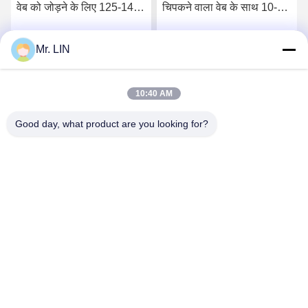
वेब को जोड़ने के लिए 125-145
चिपकने वाला वेब के साथ 10-15
डिग्री सी हॉट मेल्ट चिपकने वाली
सेकंड मजबूत चिपचिपापन बंधन
वेब फिल्म
चिपकने वाला
Mr. LIN
सर्वोत्तम मूल्य प्राप्त करें
सर्वोत्तम मूल्य प्राप्त करें
10:40 AM
Good day, what product are you looking for?
Guangdong Jinhonghai New Material
Technology Co., Ltd
hydhongyundasale2@gmail.com
86--13192099222
नंबर 34, शियाई रोड, जिउक्सियांग ज़िनवु, किंग्शी टाउन, डोंगगुआन,
ग्वांगडोंग, चीन