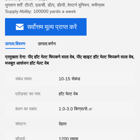
भुगतान शर्तें: टी/टी, एल/सी, डी/ए, डी/पी, वेस्टर्न यूनियन, मनीग्राम
Supply Ability: 100000 yards a week
सर्वोत्तम मूल्य प्राप्त करें
उत्पाद विवरण
उत्पाद वर्णन
प्रमुखता देना:
पीए हॉट मेल्ट चिपकने वाला वेब
,
पीए व्हाइट हॉट मेल्ट चिपकने वाला वेब
,
मजबूत आसंजन हॉट मेल्ट वेब
संबंध समय:
10-15 सेकंड
प्रोडक्ट का नाम:
हॉट मेल्ट वेब
बंधन का दबाव:
1.0-3.0 किग्रा/से.㎡
संघटन:
देहात
चौड़ाई:
1200 एमएम