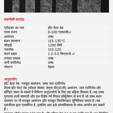
तकनीकी मापदंड:
प्रोडक्ट का नाम
हॉट मेल्ट वेब
ग्राम वजन
8-100 ग्राम/सी㎡
आसंजन
उच्च
बंधन तापमान
115-135°C
चौड़ाई
1200 मिमी
गलनांक
110-120
बंधन दबाव
1.0-3.0 किग्रा/से.㎡
तन्यता ताकत
उच्च
पानी प्रतिरोध
उच्च
संघटन
देहात
अनुप्रयोग:
हॉट मेल्ट वेब: मजबूत आसंजन, उच्च जल प्रतिरोध
केएस हॉट मेल्ट वेब (मॉडल संख्या: केएस-पीए35जी) आसंजन, जल प्रतिरोध और
बॉन्डिंग समय के मामले में विभिन्न अनुप्रयोगों के लिए एक बढ़िया विकल्प है।यह उच्च
गुणवत्ता वाली सामग्री और एक विशेष गर्म पिघल फॉर्मूलेशन से बना है जो उच्च बंधन
तापमान पर भी मजबूत आसंजन और मजबूत चिपचिपाहट सुनिश्चित करता है।यह
एसजीएस द्वारा प्रमाणित है, इसलिए आप इसे आत्मविश्वास के साथ उपयोग कर सकते
हैं।