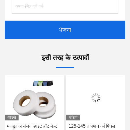
भेजना
इसी तरह के उत्पादों
वीडियो
वीडियो
मजबूत आसंजन व्हाइट हॉट मेल्ट
125-145 तापमान गर्म पिघल