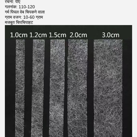
रचना: पीए
गलनांक: 110-120
गर्म पिघल वेब चिपकने वाला
ग्राम वजन: 10-60 ग्राम
मजबूत चिपचिपाहट