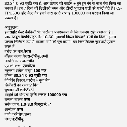
$0.24-0.93 प्रति गज है, और उत्पाद को कार्टन + बुने हुए बैग के साथ पैक किया जा
सकता है।हम 7 दिनों की डिलीवरी समय और टी/टी भुगतान शर्तों की गारंटी देते हैं।KS-
TPU60G हॉट मेल्ट वेब हमारे द्वारा प्रति सप्ताह 100000 गज प्रदान किया जा
सकता है।
अनुकूलन:
हमारा
हॉट मेल्ट वेब
किसी भी आसंजन आवश्यकता के लिए एकदम सही समाधान है।
साथ
मजबूत चिपचिपाहट
और 10-60 ग्राम
गर्म पिघल चिपकने वाली वेब फिल्म
, हमारा
उत्पाद निश्चित रूप से आपकी मांगों को पूरा करेगा।हम निम्नलिखित सुविधाएँ प्रदान
करते हैं:
ब्रांड का नाम:
केएस
मॉडल संख्या:
केएस-टीपीयू60जी
उत्पत्ति का स्थान:
चीन
प्रमाणीकरण:
एसजीएस
न्यूनतम आदेश मात्रा:
100 गज
कीमत:
$0.24-0.93 प्रति गज
पैकेजिंग विवरण:
कार्टन + बुना बैग
डिलीवरी का समय:
7 दिन
भुगतान की शर्तें:
टी/टी
आपूर्ति की योग्यता:
प्रति सप्ताह 100000 गज
तन्यता ताकत:
उच्च
संबंध दबाव:
1.0-3.0 किग्रा/से.㎡
आसंजन:
उच्च
पानी प्रतिरोध:
उच्च
संघटन:
टीपीयू