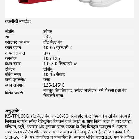
तकनीकी मापदंड:
संपत्ति
कीमत
रंग
सफ़ेद
प्रोडक्ट का नाम
हॉट मेल्ट वेब
ग्राम वजन
10-65 ग्राम/सी㎡
तन्यता ताकत
उच्च
गलनांक
105-125
बंधन दबाव
1.0-3.0 किग्रा/से.㎡
संघटन
टीपीयू
संबंध समय
10-15 सेकंड
पानी प्रतिरोध
उच्च
बंधन तापमान
125-145°C
मजबूत चिपचिपाहट, सफेद जालीदार, गर्म पिघला हुआ वेब
विशेष संपत्ति
चिपकने वाला
अनुप्रयोग:
KS-TPU60G हॉट मेल्ट वेब एक 10-60 ग्राम हॉट मेल्ट चिपकने वाली वेब फिल्म है
जिसका उपयोग सफेद रेटिकुलेट चिपकने वाले कपड़े के साथ किया जाता है।यह कपड़ा,
परिधान, जूते, असबाब और मुलायम साज-सज्जा के लिए बिल्कुल उपयुक्त है।उत्पाद
उच्च जल प्रतिरोध और उच्च तन्यता ताकत वाले टीपीयू से बना है।बॉन्डिंग दबाव 1.0-
3.0kg/c㎡ है।यह एसजीएस से प्रमाणित है।न्यूनतम ऑर्डर मात्रा 100 गज है।कीमत