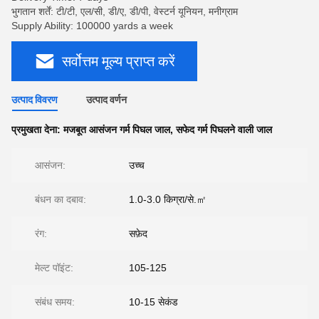
भुगतान शर्तें: टी/टी, एल/सी, डी/ए, डी/पी, वेस्टर्न यूनियन, मनीग्राम
Supply Ability: 100000 yards a week
सर्वोत्तम मूल्य प्राप्त करें
उत्पाद विवरण
उत्पाद वर्णन
प्रमुखता देना:
मजबूत आसंजन गर्म पिघल जाल
,
सफेद गर्म पिघलने वाली जाल
आसंजन:
उच्च
बंधन का दबाव:
1.0-3.0 किग्रा/से.㎡
रंग:
सफ़ेद
मेल्ट पॉइंट:
105-125
संबंध समय:
10-15 सेकंड