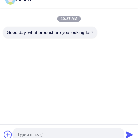
सर्वोत्तम मूल्य प्राप्त करें
सर्वोत्तम मूल्य प्राप्त करें
10:27 AM
Good day, what product are you looking for?
Guangdong Jinhonghai New Material
Technology Co., Ltd
hydhongyundasale2@gmail.com
86--13192099222
नंबर 34, शियाई रोड, जिउक्सियांग ज़िनवु, किंग्शी टाउन, डोंगगुआन,
ग्वांगडोंग, चीन
चीन अच्छी गुणवत्ता हॉट मेल्ट फिल्म देने वाला। कॉपीराइट © 2021-2026
hotmelt-films.com . सर्वाधिकार सुरक्षित।