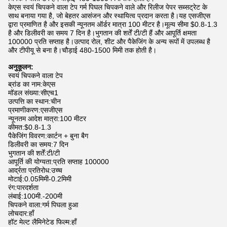
केएस स्वयं चिपकने वाला टेप गर्म पिघल चिपकने वाले और रिलीज पेपर सब्सट्रेट के
साथ बनाया गया है, जो बेहतर आसंजन और स्थायित्व प्रदान करता है।यह एसजीएस
द्वारा प्रमाणित है और इसकी न्यूनतम ऑर्डर मात्रा 100 मीटर है।मूल्य सीमा $0.8-1.3
है और डिलीवरी का समय 7 दिन है।भुगतान की शर्तें टी/टी हैं और आपूर्ति क्षमता
100000 प्रति सप्ताह है।उत्पाद रोल, शीट और पैकेजिंग के अन्य रूपों में उपलब्ध है
और टीपीयू से बना है।चौड़ाई 480-1500 मिमी तक होती है।
अनुकूलन:
स्वयं चिपकने वाला टेप
ब्रांड का नाम:
केएस
मॉडल संख्या:
सीएच1
उत्पत्ति का स्थान:
चीन
प्रमाणीकरण:
एसजीएस
न्यूनतम आदेश मात्रा:
100 मीटर
कीमत:
$0.8-1.3
पैकेजिंग विवरण:
कार्टन + बुना बैग
डिलीवरी का समय:
7 दिन
भुगतान की शर्तें:
टी/टी
आपूर्ति की योग्यता:
प्रति सप्ताह 100000
आर्द्रता प्रतिरोध:
उच्च
मोटाई:
0.05मिमी-0.2मिमी
रंग:
पारदर्शता
लंबाई:
100मी.-200मी
चिपकने वाला:
गर्म पिघला हुआ
लोचदार:
हाँ
हॉट मेल्ट लैमिनेटेड फिल्म:
हाँ