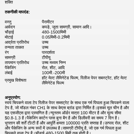
शक्ति
तकनीकी मापदंड:
वस्तु
पैरामीटर
आवेदन
कपड़े, जूता सामग्री, सामान आदि।
चौड़ाई
480-1500मिमी
मोटाई
0.05मिमी-0.2मिमी
आर्द्रता प्रतिरोध
उच्च
तन्यता ताकत
उच्च
रंग
पारदर्शता
सामग्री
टीपीयू
तापमान प्रतिरोध
उच्च मध्यम निम्न
पैकेजिंग
रोल, शीट, आदि
लंबाई
100मी.-200मी
हॉट मेल्ट लैमिनेटेड फिल्म, रिलीज पेपर सबस्ट्रेट, हॉट मेल्ट
प्रमुख विशेषता
लैमिनेटेड फिल्म
अनुप्रयोग:
स्वयं चिपकने वाला टेप रिलीज पेपर सब्सट्रेट के साथ एक गर्म पिघला हुआ चिपकने वाला
टेप है, जो मॉडल नंबर CH1 के साथ केएस ब्रांड द्वारा निर्मित है।इसका मूल चीन है और
यह एसजीएस द्वारा प्रमाणित है।न्यूनतम ऑर्डर मात्रा 100 मीटर है और मूल्य सीमा
$0.8-1.3 है।पैकेजिंग कार्टन प्लस बुना बैग है और डिलीवरी का समय 7 दिन है।
भुगतान की शर्तें टी/टी हैं और आपूर्ति क्षमता 100000 प्रति सप्ताह है।उत्पाद रोल, शीट
और पैकेजिंग के अन्य रूपों में उपलब्ध है।सामग्री टीपीयू है, जो एक गर्म पिघला हुआ
चिपकने वाला टेप है।चौड़ाई 480-1500 मिमी तक होती है।