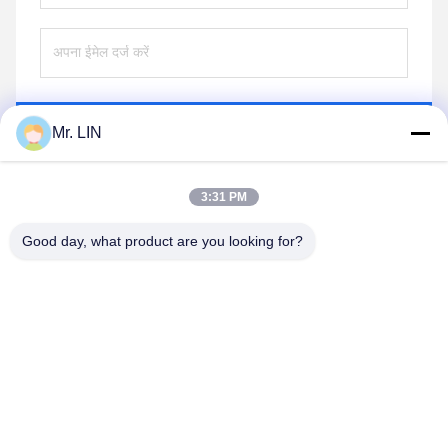
भेजना
Mr. LIN
3:31 PM
Good day, what product are you looking for?
Guangdong Jinhonghai New Material
Technology Co., Ltd
hydhongyundasale2@gmail.com
86--13192099222
नंबर 34, शियाई रोड, जिउक्सियांग ज़िनवु, किंग्शी टाउन, डोंगगुआन,