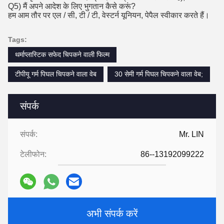
Q5) मैं अपने आदेश के लिए भुगतान कैसे करूं?
हम आम तौर पर एल / सी, टी / टी, वेस्टर्न यूनियन, पेपैल स्वीकार करते हैं।
Tags:
थर्माप्लास्टिक सफेद चिपकने वाली फिल्म
टीपीयू गर्म पिघल चिपकने वाला वेब
30 सेमी गर्म पिघल चिपकने वाला वेब;
संपर्क
संपर्क:
Mr. LIN
टेलीफोन:
86--13192099222
अभी संपर्क करें