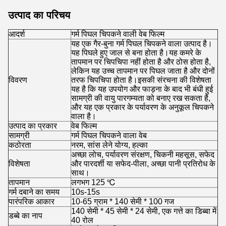
उत्पाद का परिचय
आदर्श
गर्म पिघल चिपकने वाली वेब फिल्म
यह एक गैर-बुना गर्म पिघल चिपकने वाला उत्पाद है।
यह पिघले हुए जाल से बना होता है।यह कमरे के
तापमान पर चिपचिपा नहीं होता है और ठोस होता है,
लेकिन यह उच्च तापमान पर पिघल जाता है और दोनों
विवरण
तरफ चिपचिपा होता है।इसकी संरचना की विशेषता
यह है कि यह उपयोग और फाड़ना के बाद भी बंधी हुई
सामग्री की वायु पारगम्यता को बनाए रख सकता है,
और यह एक प्रकार के पर्यावरण के अनुकूल चिपकने
वाला है।
उत्पाद का प्रकार
वेब फिल्म
सामग्री
गर्म पिघल चिपकने वाला वेब
कठोरता
नरम, सांस लेने योग्य, हल्का
अच्छा लोच, पर्यावरण संरक्षण, चिकनी महसूस, सफेद
विशेषता
और पारदर्शी या सफेद-पीला, अच्छा पानी प्रतिरोध के
साथ।
तापमान
लगभग 125 ℃
गर्म दबाने का समय
10s-15s
पारंपरिक आकार
10-65 ग्राम * 140 सेमी * 100 गज
140 सेमी * 45 सेमी * 24 सेमी, एक गत्ते का डिब्बा में
डब्बे का नाप
40 रोल