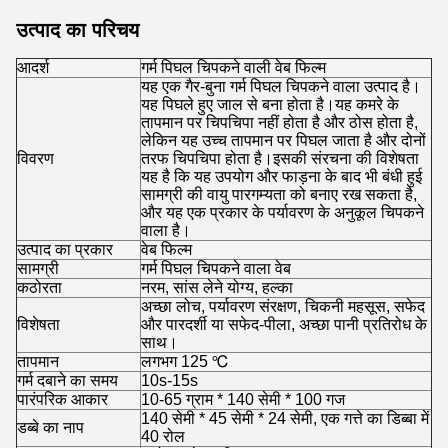
उत्पाद का परिचय
आदर्श
गर्म पिघल चिपकने वाली वेब फिल्म
यह एक गैर-बुना गर्म पिघल चिपकने वाला उत्पाद है।
यह पिघले हुए जाल से बना होता है।यह कमरे के
तापमान पर चिपचिपा नहीं होता है और ठोस होता है,
लेकिन यह उच्च तापमान पर पिघल जाता है और दोनों
विवरण
तरफ चिपचिपा होता है।इसकी संरचना की विशेषता
यह है कि यह उपयोग और फाड़ना के बाद भी बंधी हुई
सामग्री की वायु पारगम्यता को बनाए रख सकता है,
और यह एक प्रकार के पर्यावरण के अनुकूल चिपकने
वाला है।
उत्पाद का प्रकार
वेब फिल्म
सामग्री
गर्म पिघल चिपकने वाला वेब
कठोरता
नरम, सांस लेने योग्य, हल्का
अच्छा लोच, पर्यावरण संरक्षण, चिकनी महसूस, सफेद
विशेषता
और पारदर्शी या सफेद-पीला, अच्छा पानी प्रतिरोध के
साथ।
तापमान
लगभग 125 ℃
गर्म दबाने का समय
10s-15s
पारंपरिक आकार
10-65 ग्राम * 140 सेमी * 100 गज
140 सेमी * 45 सेमी * 24 सेमी, एक गत्ते का डिब्बा में
डब्बे का नाप
40 रोल