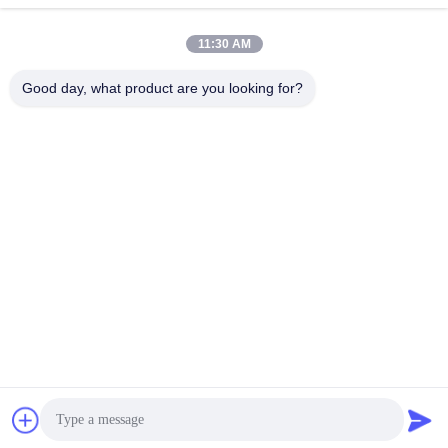
11:30 AM
Good day, what product are you looking for?
Guangdong Jinhonghai New Material
Technology Co., Ltd
hydhongyundasale2@gmail.com
86--13192099222
नंबर 34, शियाई रोड, जिउक्सियांग ज़िनवु, किंग्शी टाउन, डोंगगुआन,
ग्वांगडोंग, चीन
चीन अच्छी गुणवत्ता हॉट मेल्ट फिल्म देने वाला। कॉपीराइट © 2021-2026
hotmelt-films.com . सर्वाधिकार सुरक्षित।