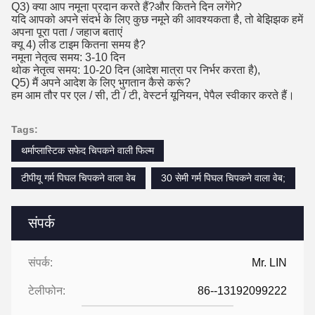
Q3) क्या आप नमूना प्रदान करते हैं?और कितने दिन लगेंगे?
यदि आपको अपने संदर्भ के लिए कुछ नमूने की आवश्यकता है, तो बेझिझक हमें
अपना पूरा पता / जहाज बताएं
क्यू 4) लीड टाइम कितना समय है?
नमूना नेतृत्व समय: 3-10 दिन
थोक नेतृत्व समय: 10-20 दिन (आदेश मात्रा पर निर्भर करता है),
Q5) मैं अपने आदेश के लिए भुगतान कैसे करूं?
हम आम तौर पर एल / सी, टी / टी, वेस्टर्न यूनियन, पेपैल स्वीकार करते हैं।
Tags:
थर्माप्लास्टिक सफेद चिपकने वाली फिल्म
टीपीयू गर्म पिघल चिपकने वाला वेब
30 सेमी गर्म पिघल चिपकने वाला वेब;
संपर्क
संपर्क:
Mr. LIN
टेलीफोन:
86--13192099222