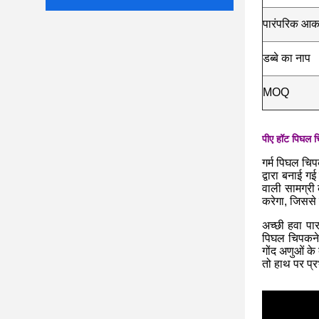
पारंपरिक आक
डब्बे का नाप
MOQ
पीए हॉट पिघल च
गर्म पिघल चिप
द्वारा बनाई ग
वाली सामग्री 
करेगा, जिससे 
अच्छी हवा पा
पिघल चिपकने व
गोंद अणुओं क
तो हाथ पर प्