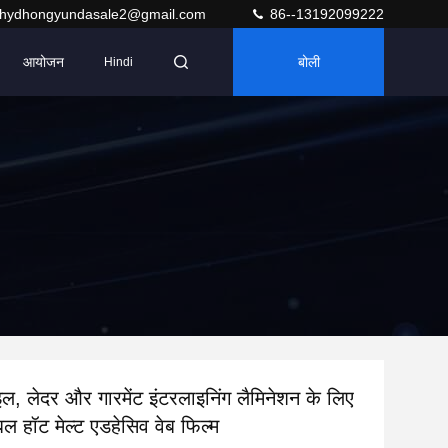
hydhongyundasale2@gmail.com
86--13192099222
आयोजन
बोली
Hindi
इल, लेदर और गारमेंट इंटरलाइनिंग लैमिनेशन के लिए
ल हॉट मेल्ट एडहेसिव वेब फिल्म