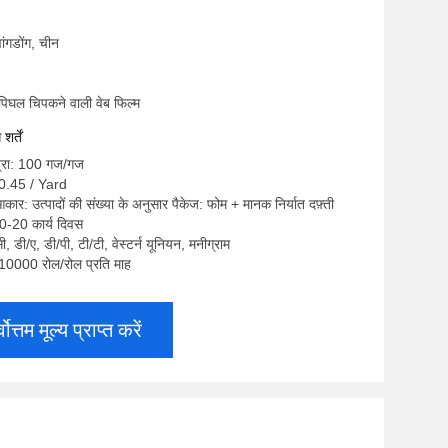
्वांगडोंग, चीन
म पिघल चिपकने वाली वेब फिल्म
र्तें
त्रा: 100 गज/गज
$0.45 / Yard
कार: उत्पादों की संख्या के अनुसार पैकेज: फोम + मानक निर्यात दफ़्ती
0-20 कार्य दिवस
सी, डी/ए, डी/पी, टी/टी, वेस्टर्न यूनियन, मनीग्राम
ा: 10000 रोल/रोल प्रति माह
्वोत्तम मूल्य प्राप्त करें