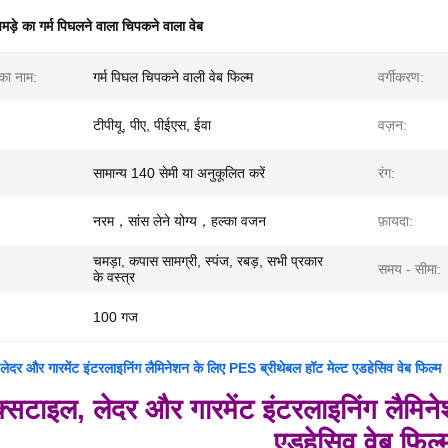
मड़े का गर्म पिघलने वाला चिपकने वाला वेब
 का नाम:
गर्म पिघल चिपकने वाली वेब फिल्म
वर्गीकरण:
टीपीयू, पीए, पीईएस, ईवा
वज़न:
सामान्य 140 सेमी या अनुकूलित करें
रंग:
नरम，सांस लेने योग्य，हल्का वजन
फ़ायदा:
चमड़ा, कपास सामग्री, स्पंज, रबड़, सभी प्रकार
समय - सीमा:
के वस्त्र
100 गज
लेदर और गारमेंट इंटरलाइनिंग लैमिनेशन के लिए PES ब्रीथेबल हॉट मेल्ट एडहेसिव वेब फिल्म
क्सटाइल, लेदर और गारमेंट इंटरलाइनिंग लैमिन
एडहेसिव वेब फिल्