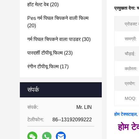
हॉट मेल्ट वेब
(20)
प्रमुखता देना:
च
Pes गर्म पिघल चिपकने वाली फिल्म
प्रोडक्ट
(20)
सामग्री:
गर्म पिघल चिपकने वाला पाउडर
(30)
पारदर्शी टीपीयू फिल्म
(23)
चौड़ाई:
रंगीन टीपीयू फिल्म
(17)
कठोरता:
प्रयोग:
संपर्क
MOQ:
संपर्क:
Mr. LIN
होम टेक्सटाइल, 
टेलीफोन:
86--13192099222
होम टे