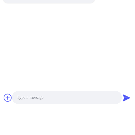
वाली फिल्म डबल पक्षीय 0.18
मिमी बंधन शक्ति के लिए टीपीयू
मिमी 0.2 मिमी
गर्म पिघल चिपकने वाली फिल्म:
सर्वोत्तम मूल्य प्राप्त करें
सर्वोत्तम मूल्य प्राप्त करें
Guangdong Jinhonghai New Material
Technology Co., Ltd
hydhongyundasale2@gmail.com
86--13192099222
नंबर 34, शियाई रोड, जिउक्सियांग ज़िनवु, किंग्शी टाउन, डोंगगुआन,
ग्वांगडोंग, चीन
Photo