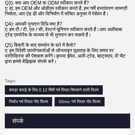
Q3): क्या आप OEM या ODM स्वीकार करते हैं?
ए: हां, हम OEM और ओडीएम स्वीकार करते हैं, हम गर्मी हस्तांतरण सामग्री
निर्माता, आर एंड डी और विनिर्माण में संचित अनुभव में पेशेवर हैं।
Q4): आपकी भुगतान विधि क्या है?
ए: हम टी / टी, एल / सी, वेस्टर्न यूनियन स्वीकार करते हैं।आप अलीबाबा
ट्रेड एश्योरेंस के माध्यम से भी भुगतान कर सकते हैं।
Q5) बिक्री के बाद समर्थन के बारे में कैसे?
ए: हम विदेशी उपयोगकर्ताओं से ऑनलाइन पूछताछ के लिए समय पर
प्रतिक्रिया की पेशकश करेंगे।कृपया ईमेल, अली-ट्रेड, व्हाट्सएप, वी चैट
द्वारा हमसे बेझिझक संपर्क करें।
Tags:
कपड़ा कपड़े के लिए 0.12 मिमी गर्म पिघल चिपकने वाली फिल्म
निर्बाध गर्म पिघल गोंद फिल्म
50mic गर्म पिघल गोंद फिल्म
संपर्क