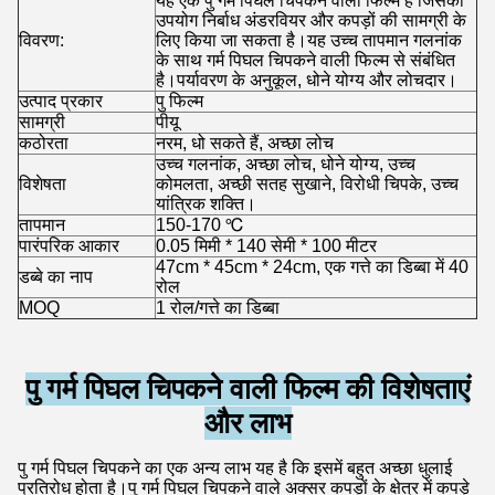
यह एक पु गर्म पिघल चिपकने वाली फिल्म है जिसका
उपयोग निर्बाध अंडरवियर और कपड़ों की सामग्री के
विवरण:
लिए किया जा सकता है।यह उच्च तापमान गलनांक
के साथ गर्म पिघल चिपकने वाली फिल्म से संबंधित
है।पर्यावरण के अनुकूल, धोने योग्य और लोचदार।
उत्पाद प्रकार
पु फिल्म
सामग्री
पीयू
कठोरता
नरम, धो सकते हैं, अच्छा लोच
उच्च गलनांक, अच्छा लोच, धोने योग्य, उच्च
विशेषता
कोमलता, अच्छी सतह सुखाने, विरोधी चिपके, उच्च
यांत्रिक शक्ति।
तापमान
150-170 ℃
पारंपरिक आकार
0.05 मिमी * 140 सेमी * 100 मीटर
47cm * 45cm * 24cm, एक गत्ते का डिब्बा में 40
डब्बे का नाप
रोल
MOQ
1 रोल/गत्ते का डिब्बा
पु गर्म पिघल चिपकने वाली फिल्म की विशेषताएं
और लाभ
पु गर्म पिघल चिपकने का एक अन्य लाभ यह है कि इसमें बहुत अच्छा धुलाई
प्रतिरोध होता है।पु गर्म पिघल चिपकने वाले अक्सर कपड़ों के क्षेत्र में कपड़े