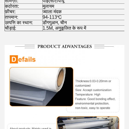
सामग्री:
पीईएस/टीपीयू
कठोरता:
मुलायम
फ़ीचर:
ज्वाला मंदक
तापमान:
94-113
℃
उत्पत्ति का स्थान:
डोंगगुआन, चीन
चौड़ाई:
1.5M, अनुकूलित के रूप में