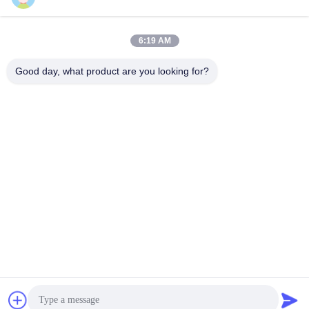
सर्वोत्तम मूल्य प्राप्त करें
सर्वोत्तम मूल्य प्राप्त करें
6:19 AM
Good day, what product are you looking for?
Guangdong Jinhonghai New Material
Technology Co., Ltd
hydhongyundasale2@gmail.com
86--13192099222
नंबर 34, शियाई रोड, जिउक्सियांग ज़िनवु, किंग्शी टाउन, डोंगगुआन,
ग्वांगडोंग, चीन
चीन अच्छी गुणवत्ता हॉट मेल्ट फिल्म देने वाला। कॉपीराइट © 2021-2026
hotmelt-films.com . सर्वाधिकार सुरक्षित।