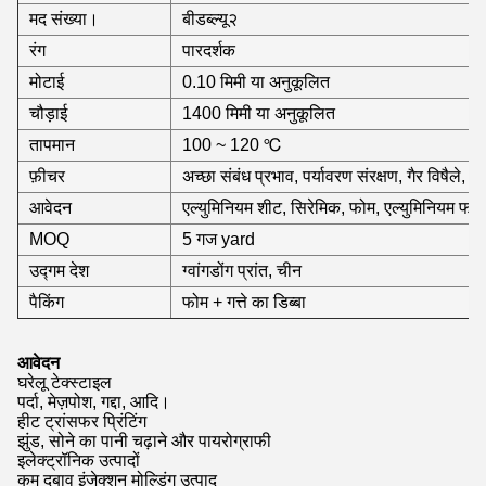
मद संख्या।
बीडब्ल्यू२
रंग
पारदर्शक
मोटाई
0.10 मिमी या अनुकूलित
चौड़ाई
1400 मिमी या अनुकूलित
तापमान
100 ~ 120 ℃
फ़ीचर
अच्छा संबंध प्रभाव, पर्यावरण संरक्षण, गैर विषैले,
आवेदन
एल्युमिनियम शीट, सिरेमिक, फोम, एल्युमिनियम फ
MOQ
5 गज yard
उद्गम देश
ग्वांगडोंग प्रांत, चीन
पैकिंग
फोम + गत्ते का डिब्बा
आवेदन
घरेलू टेक्स्टाइल
पर्दा, मेज़पोश, गद्दा, आदि।
हीट ट्रांसफर प्रिंटिंग
झुंड, सोने का पानी चढ़ाने और पायरोग्राफी
इलेक्ट्रॉनिक उत्पादों
कम दबाव इंजेक्शन मोल्डिंग उत्पाद