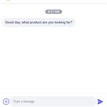
8:17 AM
Good day, what product are you looking for?
Guangdong Jinhonghai New Material
Technology Co., Ltd
hydhongyundasale2@gmail.com
86--13192099222
नंबर 34, शियाई रोड, जिउक्सियांग ज़िनवु, किंग्शी टाउन, डोंगगुआन,
ग्वांगडोंग, चीन
चीन अच्छी गुणवत्ता हॉट मेल्ट फिल्म देने वाला। कॉपीराइट © 2021-2026
hotmelt-films.com . सर्वाधिकार सुरक्षित।