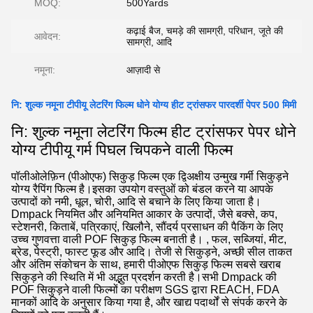
MOQ:
500Yards
कढ़ाई बैज, चमड़े की सामग्री, परिधान, जूते की
आवेदन:
सामग्री, आदि
नमूना:
आज़ादी से
नि: शुल्क नमूना टीपीयू लेटरिंग फिल्म धोने योग्य हीट ट्रांसफर पारदर्शी पेपर 500 मिमी
नि: शुल्क नमूना लेटरिंग फिल्म हीट ट्रांसफर पेपर धोने
योग्य टीपीयू गर्म पिघल चिपकने वाली फिल्म
पॉलीओलेफ़िन (पीओएफ) सिकुड़ फिल्म एक द्विअक्षीय उन्मुख गर्मी सिकुड़ने
योग्य रैपिंग फिल्म है।इसका उपयोग वस्तुओं को बंडल करने या आपके
उत्पादों को नमी, धूल, चोरी, आदि से बचाने के लिए किया जाता है।
Dmpack नियमित और अनियमित आकार के उत्पादों, जैसे बक्से, कप,
स्टेशनरी, किताबें, पत्रिकाएं, खिलौने, सौंदर्य प्रसाधन की पैकिंग के लिए
उच्च गुणवत्ता वाली POF सिकुड़ फिल्म बनाती है। , फल, सब्जियां, मीट,
ब्रेड, पेस्ट्री, फास्ट फूड और आदि। तेजी से सिकुड़ने, अच्छी सील ताकत
और अंतिम संकोचन के साथ, हमारी पीओएफ सिकुड़ फिल्म सबसे खराब
सिकुड़ने की स्थिति में भी अद्भुत प्रदर्शन करती है।सभी Dmpack की
POF सिकुड़ने वाली फिल्मों का परीक्षण SGS द्वारा REACH, FDA
मानकों आदि के अनुसार किया गया है, और खाद्य पदार्थों से संपर्क करने के