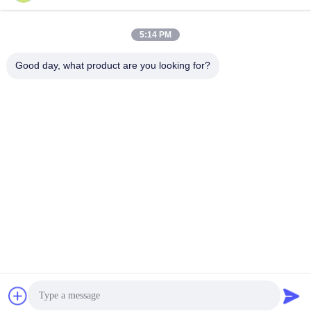
5:14 PM
Good day, what product are you looking for?
Guangdong Jinhonghai New Material
Technology Co., Ltd
hydhongyundasale2@gmail.com
86--13192099222
नंबर 34, शियाई रोड, जिउक्सियांग ज़िनवु, किंग्शी टाउन, डोंगगुआन,
ग्वांगडोंग, चीन
चीन अच्छी गुणवत्ता हॉट मेल्ट फिल्म देने वाला। कॉपीराइट © 2021-2026
hotmelt-films.com . सर्वाधिकार सुरक्षित।