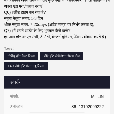
यदि आपको अपने संदर्भ के लिए कुछ नमूने की आवश्यकता है, तो बेझिझक हमें
अपना पूरा पता/जहाज बताएं
Q6)।लीड टाइम कब तक है?
नमूना नेतृत्व समय: 1-3 दिन
थोक नेतृत्व समय: 7-20days (आदेश मात्रा पर निर्भर करता है),
Q7)।मैं अपने आर्डर के लिए भुगतान कैसे करूं?
हम आम तौर पर एल / सी, टी / टी, वेस्टर्न यूनियन, पेपैल स्वीकार करते हैं।
Tags:
टीपीयू हॉट मेल्ट फिल्म
सीई हॉट लैमिनेशन फिल्म रोल
140 सेमी हॉट मेल्ट ग्लू फिल्म:
संपर्क
संपर्क:
Mr. LIN
टेलीफोन:
86--13192099222