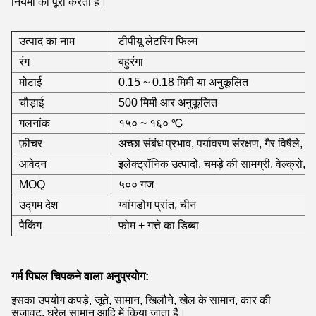
नियमों को पूरा करती हैं।
उत्पाद का नाम
टीपीयू लेटरिंग फिल्म
रंग
बहुरंगा
मोटाई
0.15 ~ 0.18 मिमी या अनुकूलित
चौड़ाई
500 मिमी आर अनुकूलित
गलनांक
१५० ~ १६० ℃
फ़ीचर
अच्छा संबंध प्रभाव, पर्यावरण संरक्षण, गैर विषैले,
आवेदन
इलेक्ट्रॉनिक उत्पादों, चमड़े की सामग्री, वेल्क्रो
MOQ
५०० गज
उद्गम देश
ग्वांगडोंग प्रांत, चीन
पैकिंग
फोम + गत्ते का डिब्बा
गर्म पिघल चिपकने वाला अनुप्रयोग:
इसका उपयोग कपड़े, जूते, सामान, खिलौने, खेल के सामान, कार की
सजावट, घरेलू सामान आदि में किया जाता है।