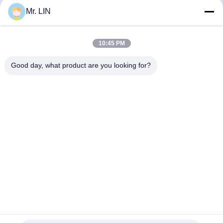
भेजना
Mr. LIN
10:45 PM
Good day, what product are you looking for?
Guangdong Jinhonghai New Material
Technology Co., Ltd
hydhongyundasale2@gmail.com
86--13192099222
नंबर 34, शियाई रोड, जिउक्सियांग ज़िनवु, किंग्शी टाउन, डोंगगुआन,
ग्वांगडोंग, चीन