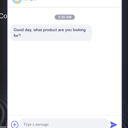
o., Ltd
3:30 AM
Good day, what product are you looking 
त्वरित सम्पक
for?
कंपनी प्रोफाइल
कारखाना भ्रमण
गुणवत्ता नियंत्रण
समाचार
साइटमैप
गोपनीयता नीति
कार सुरक्षित।