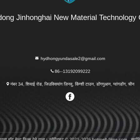
ong Jinhonghai New Material Technology C
hydhongyundasale2@gmail.com
86--13192099222
नंबर 34, शियाई रोड, जिउक्सियांग ज़िनवु, किंग्शी टाउन, डोंगगुआन, ग्वांगडोंग, चीन
णवत्ता हॉट मेल्ट फिल्म देने वाला। कॉपीराइट © 2021-2026 hotmelt-films.com . सर्वाधि