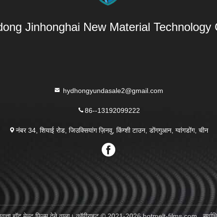
ong Jinhonghai New Material Technology C
hydhongyundasale2@gmail.com
86--13192099222
नंबर 34, शियाई रोड, जिउक्सियांग ज़िनवु, किंग्शी टाउन, डोंगगुआन, ग्वांगडोंग, चीन
णवत्ता हॉट मेल्ट फिल्म देने वाला। कॉपीराइट © 2021-2026 hotmelt-films.com . सर्वाधि