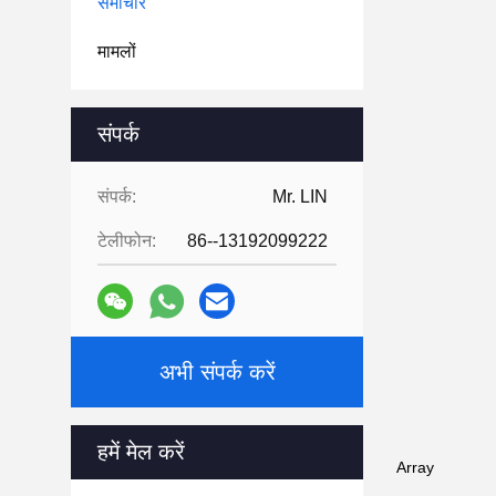
समाचार
मामलों
संपर्क
संपर्क:
Mr. LIN
टेलीफोन:
86--13192099222
अभी संपर्क करें
हमें मेल करें
Array