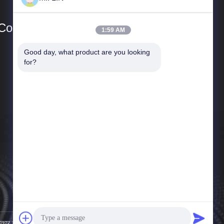
o., Ltd
1:59 AM
Good day, what product are you looking 
त्वरित सम्पक
for?
कंपनी प्रोफाइल
कारखाना भ्रमण
गुणवत्ता नियंत्रण
समाचार
साइटमैप
गोपनीयता नीति
कार सुरक्षित।